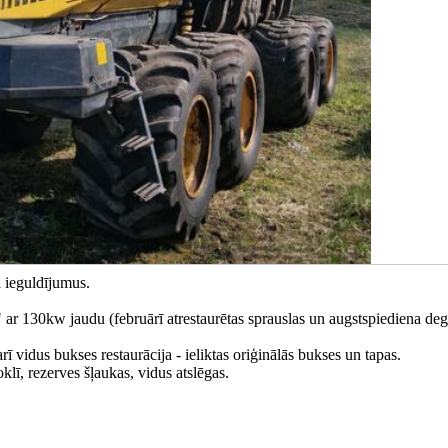
a ieguldījumus.
 130kw jaudu (februārī atrestaurētas sprauslas un augstspiediena deg
rī vidus bukses restaurācija - ieliktas oriģinālās bukses un tapas.
klī, rezerves šļaukas, vidus atslēgas.