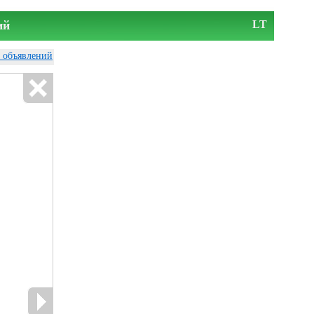
ий
LT
у объявлений