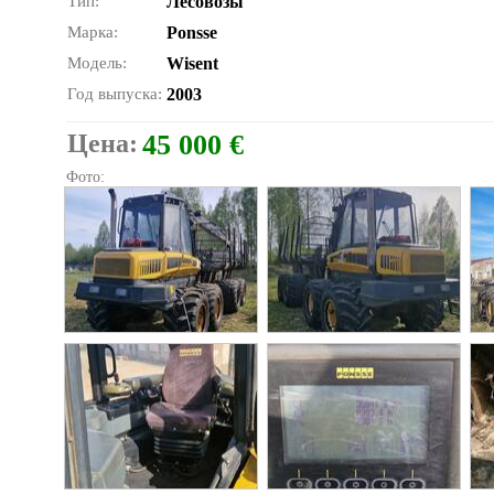
Тип:
Лесовозы
Марка:
Ponsse
Модель:
Wisent
Год выпуска:
2003
Цена:
45 000 €
Фото: