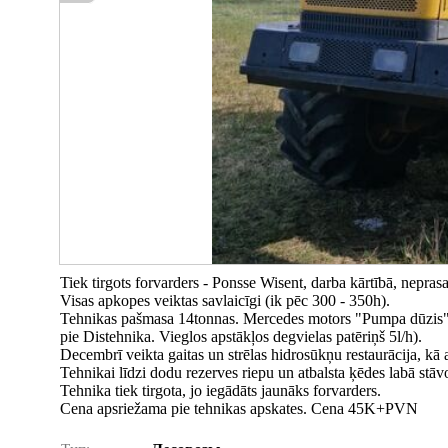
Tiek tirgots forvarders - Ponsse Wisent, darba kārtībā, nepras
Visas apkopes veiktas savlaicīgi (ik pēc 300 - 350h).
Tehnikas pašmasa 14tonnas. Mercedes motors "Pumpa dūzis" ar
pie Distehnika. Vieglos apstākļos degvielas patēriņš 5l/h).
Decembrī veikta gaitas un strēlas hidrosūkņu restaurācija, kā a
Tehnikai līdzi dodu rezerves riepu un atbalsta ķēdes labā stāvo
Tehnika tiek tirgota, jo iegādāts jaunāks forvarders.
Cena apsriežama pie tehnikas apskates. Cena 45K+PVN