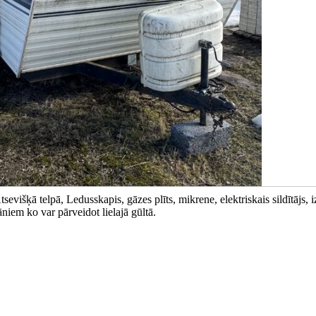
višķā telpā, Ledusskapis, gāzes plīts, mikrene, elektriskais sildītājs, iz
āniem ko var pārveidot lielajā gūltā.