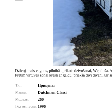
Dzīvojamais vagons, pilnībā aprīkots dzīvošanai, Wc, duša. Atse
Pretīm virtuves zonai krēsli ar galdu, priekšā divi dīvāni gar s
Тип:
Прицепы
Марка:
Dutchmen Classi
Модель:
260
Год выпуска:
1996