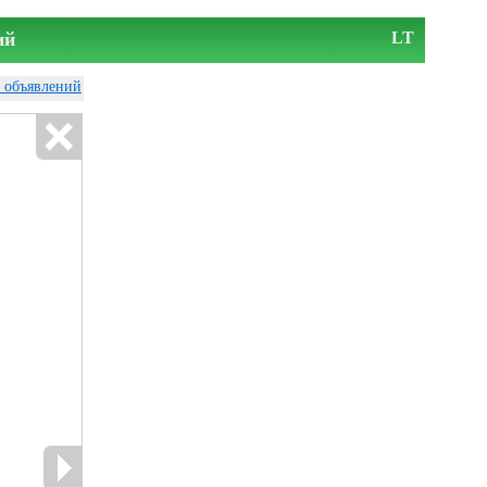
ий
LT
у объявлений