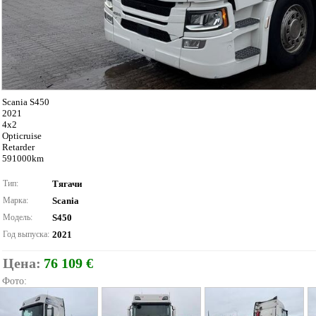
Scania S450
2021
4x2
Opticruise
Retarder
591000km
Тип:
Тягачи
Марка:
Scania
Модель:
S450
Год выпуска:
2021
Цена:
76 109 €
Фото: