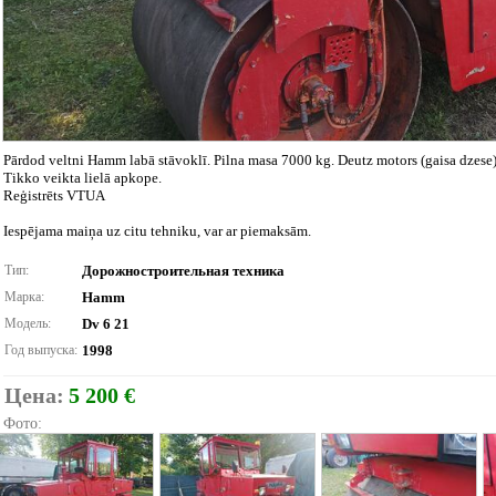
Pārdod veltni Hamm labā stāvoklī. Pilna masa 7000 kg. Deutz motors (gaisa dzese)
Tikko veikta lielā apkope.
Reģistrēts VTUA
Iespējama maiņa uz citu tehniku, var ar piemaksām.
Тип:
Дорожностроительная техника
Марка:
Hamm
Модель:
Dv 6 21
Год выпуска:
1998
Цена:
5 200 €
Фото: