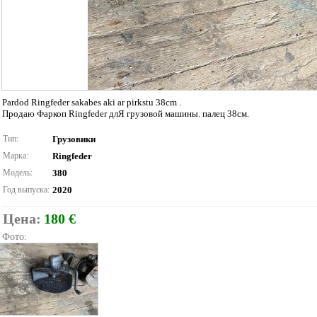
Pardod Ringfeder sakabes aki ar pirkstu 38cm .
Продаю Фаркоп Ringfeder длЯ грузовой машины. палец 38см.
Тип:
Грузовики
Марка:
Ringfeder
Модель:
380
Год выпуска:
2020
Цена:
180 €
Фото: