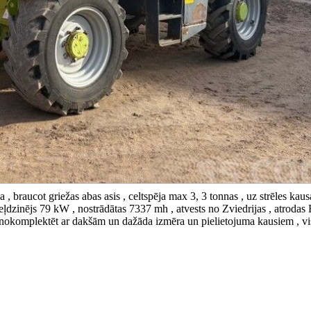
, braucot griežas abas asis , celtspēja max 3, 3 tonnas , uz strēles kaus
ļdzinējs 79 kW , nostrādātas 7337 mh , atvests no Zviedrijas , atrodas 
s nokomplektēt ar dakšām un dažāda izmēra un pielietojuma kausiem , vis