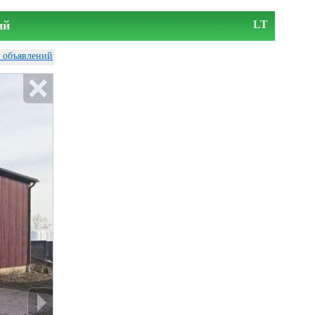
ий
LT
у объявлений