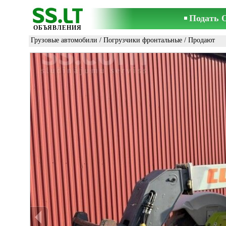
Подать 
ОБЪЯВЛЕНИЯ
Грузовые автомобили
/
Погрузчики фронтальные
/ Продают