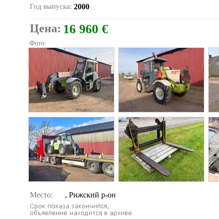
Год выпуска:
2000
Цена:
16 960 €
Фото:
Место:
, Рижский р-он