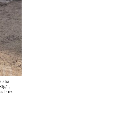
a ātrā
Rīgā ,
s ir uz