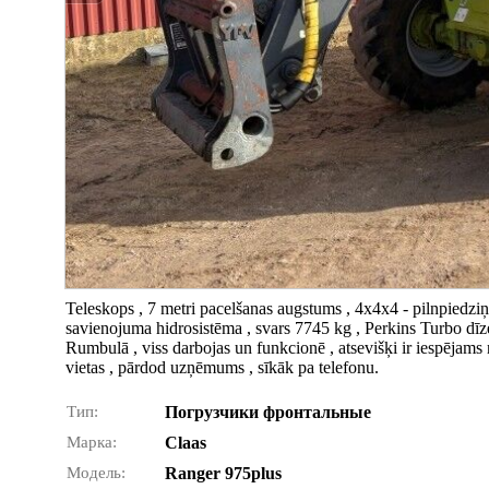
Teleskops , 7 metri pacelšanas augstums , 4x4x4 - pilnpiedziņa 
savienojuma hidrosistēma , svars 7745 kg , Perkins Turbo dīze
Rumbulā , viss darbojas un funkcionē , atsevišķi ir iespējam
vietas , pārdod uzņēmums , sīkāk pa telefonu.
Тип:
Погрузчики фронтальные
Марка:
Claas
Модель:
Ranger 975plus