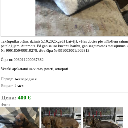
Takšupuika brūns, dzimis 5.10.2025.gadā Latvijā, vēlas doties pie mīlošiem saimnie
pataloģijām. Attārpots. Ēd gan sauso kucēnu barību, gan sagatavotos maisījumus. Ab
Nr. 9001850/00019278, tēva čipa Nr 991003001/509813.
Čipa nr. 993011200037382
Vecāki apskatāmi uz vietas, potēti, attārpoti
Порода:
Беспородная
Возраст:
2 мес.
Цена:
400 €
Фото: