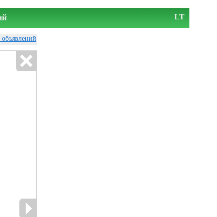
ий
LT
у объявлений