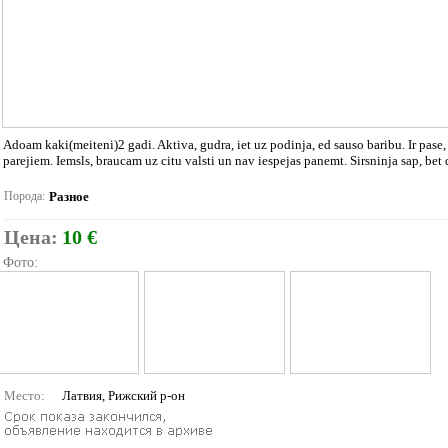
Adoam kaki(meiteni)2 gadi. Aktiva, gudra, iet uz podinja, ed sauso baribu. Ir pase, ir 
parejiem. Iemsls, braucam uz citu valsti un nav iespejas panemt. Sirsninja sap, be
Порода:
Разное
Цена:
10 €
Фото:
Место:
Латвия, Рижский р-он