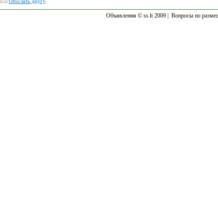
Отослать другу
Объявления © ss.lt 2009 |
Вопросы по разме