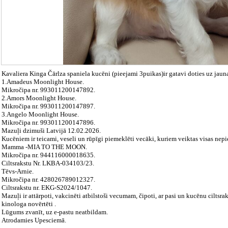
Kavaliera Kinga Čārlza spaniela kucēni (pieejami 3puikas)ir gatavi doties uz jau
1.Amadeus Moonlight House.
Mikročipa nr. 993011200147892.
2.Amors Moonlight House.
Mikročipa nr. 993011200147897.
3.Angelo Moonlight House.
Mikročipa nr. 993011200147896.
Mazuļi dzimuši Latvijā 12.02.2026.
Kucēniem ir teicami, veseli un rūpīgi piemeklēti vecāki, kuriem veiktas visas nep
Mamma -MIA TO THE MOON.
Mikročipa nr. 944116000018635.
Ciltsrakstu Nr. LKBA-034103/23.
Tēvs-Arnie.
Mikročipa nr. 428026789012327.
Ciltsrakstu nr. EKG-S2024/1047.
Mazuļi ir attārpoti, vakcinēti atbilstoši vecumam, čipoti, ar pasi un kucēnu ciltsrak
kinologa novērtēti .
Lūgums zvanīt, uz e-pastu neatbildam.
Atrodamies Upesciemā.