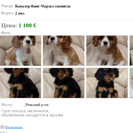
Порода:
Кавалер-Кинг-Чарльз спаниель
Возраст:
2 мес.
Цена:
1 100 €
Фото:
Место:
, Рижский р-он
Распечатать