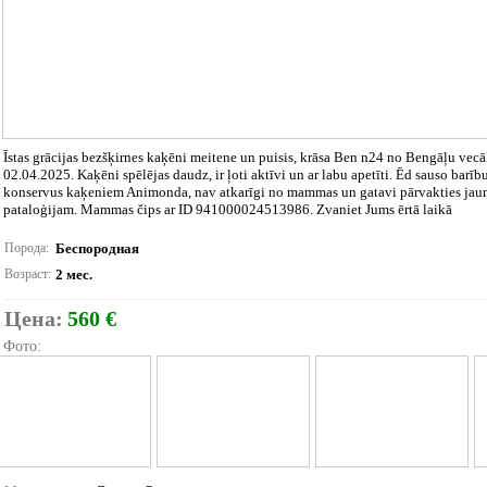
Īstas grācijas bezšķirnes kaķēni meitene un puisis, krāsa Ben n24 no Bengāļu vecā
02.04.2025. Kaķēni spēlējas daudz, ir ļoti aktīvi un ar labu apetīti. Ēd sauso ba
konservus kaķeniem Animonda, nav atkarīgi no mammas un gatavi pārvakties jaunās
pataloģijam. Mammas čips ar ID 941000024513986. Zvaniet Jums ērtā laikā
Порода:
Беспородная
Возраст:
2 мес.
Цена:
560 €
Фото: