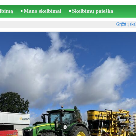
elbimą
Mano skelbimai
Skelbimų paieška
Grįžti į sk