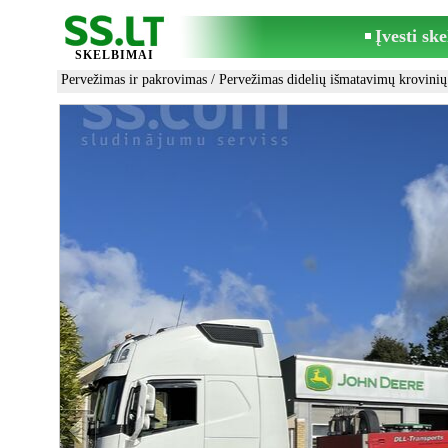
Įvesti sk
SKELBIMAI
Pervežimas ir pakrovimas
/
Pervežimas didelių išmatavimų krovinių