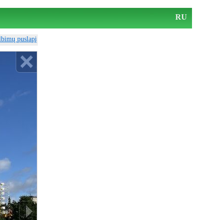
RU
elbimų puslapį