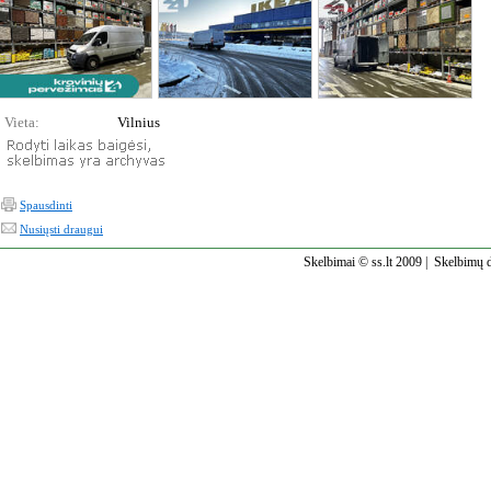
Vieta:
Vilnius
Spausdinti
Nusiųsti draugui
Skelbimai © ss.lt 2009 |
Skelbimų d