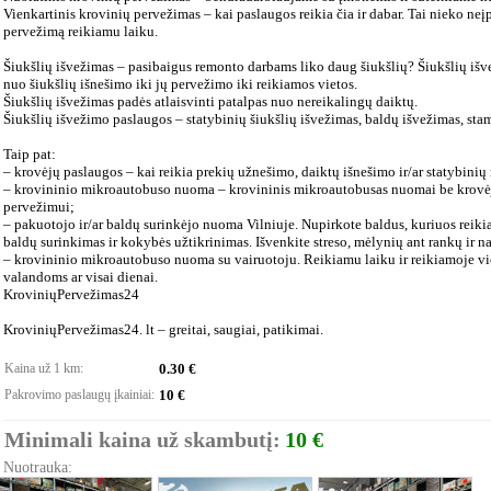
Vienkartinis krovinių pervežimas – kai paslaugos reikia čia ir dabar. Tai nieko neįp
pervežimą reikiamu laiku.
Šiukšlių išvežimas – pasibaigus remonto darbams liko daug šiukšlių? Šiukšlių išv
nuo šiukšlių išnešimo iki jų pervežimo iki reikiamos vietos.
Šiukšlių išvežimas padės atlaisvinti patalpas nuo nereikalingų daiktų.
Šiukšlių išvežimo paslaugos – statybinių šiukšlių išvežimas, baldų išvežimas, stam
Taip pat:
– krovėjų paslaugos – kai reikia prekių užnešimo, daiktų išnešimo ir/ar statybin
– krovininio mikroautobuso nuoma – krovininis mikroautobusas nuomai be krovėj
pervežimui;
– pakuotojo ir/ar baldų surinkėjo nuoma Vilniuje. Nupirkote baldus, kuriuos reiki
baldų surinkimas ir kokybės užtikrinimas. Išvenkite streso, mėlynių ant rankų ir na
– krovininio mikroautobuso nuoma su vairuotoju. Reikiamu laiku ir reikiamoje vi
valandoms ar visai dienai.
KroviniųPervežimas24
KroviniųPervežimas24. lt – greitai, saugiai, patikimai.
Kaina už 1 km:
0.30 €
Pakrovimo paslaugų įkainiai:
10 €
Minimali kaina už skambutį:
10 €
Nuotrauka: