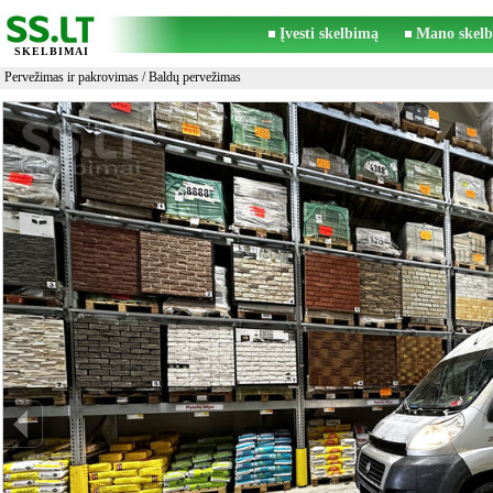
Įvesti skelbimą
Mano skelb
SKELBIMAI
Pervežimas ir pakrovimas
/
Baldų pervežimas