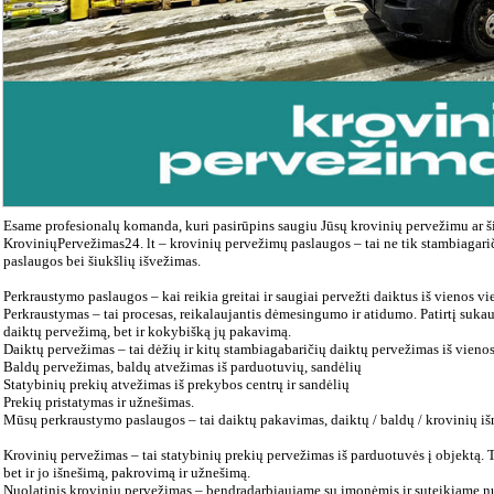
Esame profesionalų komanda, kuri pasirūpins saugiu Jūsų krovinių pervežimu ar š
KroviniųPervežimas24. lt – krovinių pervežimų paslaugos – tai ne tik stambiagari
paslaugos bei šiukšlių išvežimas.
Perkraustymo paslaugos – kai reikia greitai ir saugiai pervežti daiktus iš vienos vie
Perkraustymas – tai procesas, reikalaujantis dėmesingumo ir atidumo. Patirtį sukaup
daiktų pervežimą, bet ir kokybišką jų pakavimą.
Daiktų pervežimas – tai dėžių ir kitų stambiagabaričių daiktų pervežimas iš vienos 
Baldų pervežimas, baldų atvežimas iš parduotuvių, sandėlių
Statybinių prekių atvežimas iš prekybos centrų ir sandėlių
Prekių pristatymas ir užnešimas.
Mūsų perkraustymo paslaugos – tai daiktų pakavimas, daiktų / baldų / krovinių iš
Krovinių pervežimas – tai statybinių prekių pervežimas iš parduotuvės į objektą. 
bet ir jo išnešimą, pakrovimą ir užnešimą.
Nuolatinis krovinių pervežimas – bendradarbiaujame su įmonėmis ir suteikiame nu