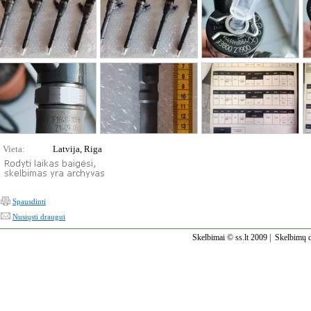
Vieta:
Latvija, Riga
Spausdinti
Nusiųsti draugui
Skelbimai © ss.lt 2009 |
Skelbimų d