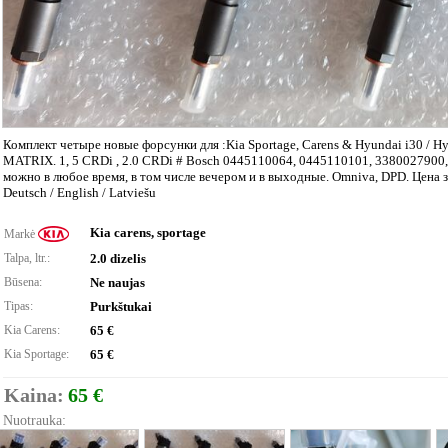
Комплект четыре новые форсунки для :Kia Sportage, Carens & Hyundai i30 / Hyun
MATRIX. 1, 5 CRDi , 2.0 CRDi # Bosch 0445110064, 0445110101, 3380027900, 
можно в любое время, в том числе вечером и в выходные. Omniva, DPD. Цена за
Deutsch / English / Latviešu
Kia carens, sportage
Markė
Talpa, ltr.:
2.0 dizelis
Būsena:
Ne naujas
Tipas:
Purkštukai
Kia Carens:
65 €
Kia Sportage:
65 €
Kaina:
65 €
Nuotrauka: