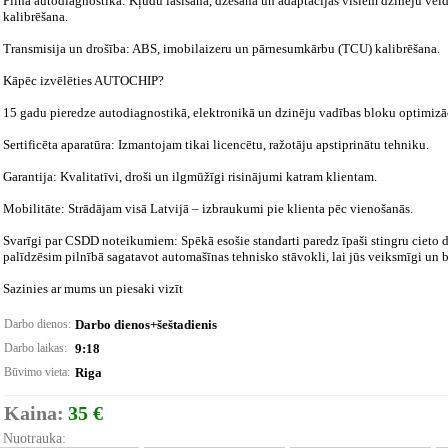
Pilna autodiagnostika: Kļūdu lasīšana, dzēšana un adaptācijas visiem dzinēju vei
kalibrēšana.
Transmisija un drošība: ABS, imobilaizeru un pārnesumkārbu (TCU) kalibrēšana.
Kāpēc izvēlēties AUTOCHIP?
15 gadu pieredze autodiagnostikā, elektronikā un dzinēju vadības bloku optimizāc
Sertificēta aparatūra: Izmantojam tikai licencētu, ražotāju apstiprinātu tehniku.
Garantija: Kvalitatīvi, droši un ilgmūžīgi risinājumi katram klientam.
Mobilitāte: Strādājam visā Latvijā – izbraukumi pie klienta pēc vienošanās.
Svarīgi par CSDD noteikumiem: Spēkā esošie standarti paredz īpaši stingru cieto 
palīdzēsim pilnībā sagatavot automašīnas tehnisko stāvokli, lai jūs veiksmīgi un be
Sazinies ar mums un piesaki vizīt
Darbo dienos:
Darbo dienos+šeštadienis
Darbo laikas:
9:18
Būvimo vieta:
Riga
Kaina:
35 €
Nuotrauka: