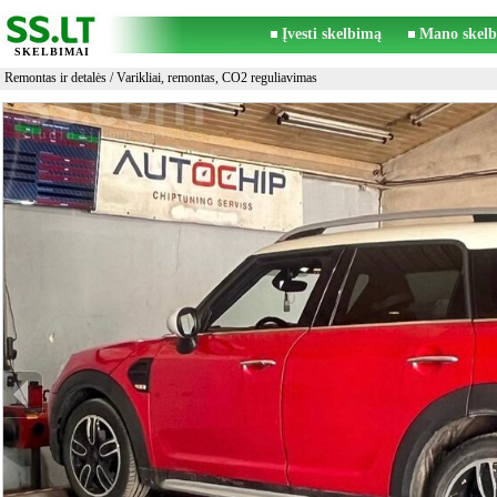
Įvesti skelbimą
Mano skelb
SKELBIMAI
Remontas ir detalės
/
Varikliai, remontas, CO2 reguliavimas