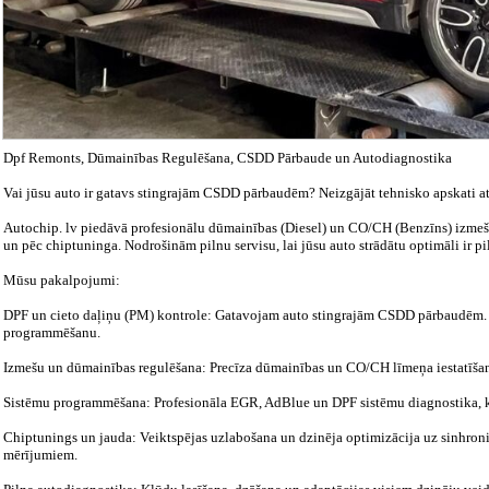
Dpf Remonts, Dūmainības Regulēšana, CSDD Pārbaude un Autodiagnostika
Vai jūsu auto ir gatavs stingrajām CSDD pārbaudēm? Neizgājāt tehnisko apskati a
Autochip. lv piedāvā profesionālu dūmainības (Diesel) un CO/CH (Benzīns) izmešu
un pēc chiptuninga. Nodrošinām pilnu servisu, lai jūsu auto strādātu optimāli ir pi
Mūsu pakalpojumi:
DPF un cieto daļiņu (PM) kontrole: Gatavojam auto stingrajām CSDD pārbaudēm. 
programmēšanu.
Izmešu un dūmainības regulēšana: Precīza dūmainības un CO/CH līmeņa iestatīšana
Sistēmu programmēšana: Profesionāla EGR, AdBlue un DPF sistēmu diagnostika, ko
Chiptunings un jauda: Veiktspējas uzlabošana un dzinēja optimizācija uz sinhro
mērījumiem.