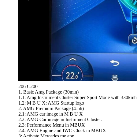
206 C200
1. Basic Amg Package (30min)
1.1: Amg Instrument Cluster Super Sport Mode with 330kmh t
1.2: M B U X: AMG Startup logo
2. AMG Premium Package (4-5h)
2.1: AMG car image in M B U X
2.2: AMG Car image in Instrument Cluster.
2.3: Performance Menu in MBUX
2.4: AMG Engine and IWC Clock in MBUX
3: Activate Mercedes me app