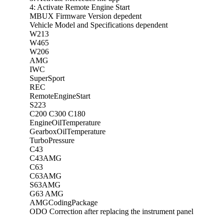
4: Activate Remote Engine Start
MBUX Firmware Version depedent
Vehicle Model and Specifications dependent
W213
W465
W206
AMG
IWC
SuperSport
REC
RemoteEngineStart
S223
C200 C300 C180
EngineOilTemperature
GearboxOilTemperature
TurboPressure
C43
C43AMG
C63
C63AMG
S63AMG
G63 AMG
AMGCodingPackage
ODO Correction after replacing the instrument panel