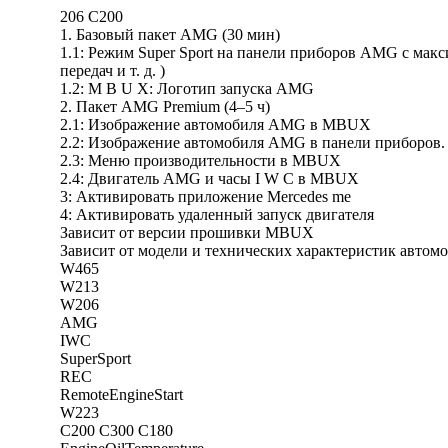
206 C200
1. Базовый пакет AMG (30 мин)
1.1: Режим Super Sport на панели приборов AMG с макс
передач и т. д. )
1.2: M B U X: Логотип запуска AMG
2. Пакет AMG Premium (4–5 ч)
2.1: Изображение автомобиля AMG в MBUX
2.2: Изображение автомобиля AMG в панели приборов.
2.3: Меню производительности в MBUX
2.4: Двигатель AMG и часы I W C в MBUX
3: Активировать приложение Mercedes me
4: Активировать удаленный запуск двигателя
Зависит от версии прошивки MBUX
Зависит от модели и технических характеристик автом
W465
W213
W206
AMG
IWC
SuperSport
REC
RemoteEngineStart
W223
C200 C300 C180