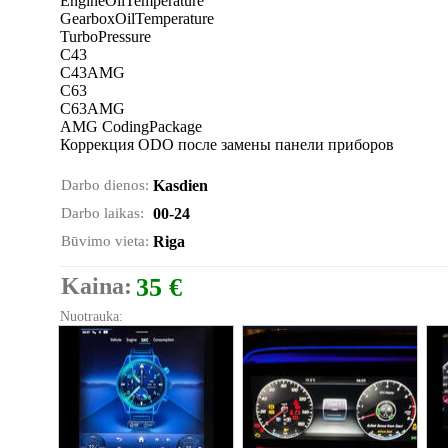
EngineOilTemperature
GearboxOilTemperature
TurboPressure
C43
C43AMG
C63
C63AMG
AMG CodingPackage
Коррекция ODO после замены панели приборов
Darbo dienos:
Kasdien
Darbo laikas:
00-24
Būvimo vieta:
Riga
Kaina:
35 €
Nuotrauka: