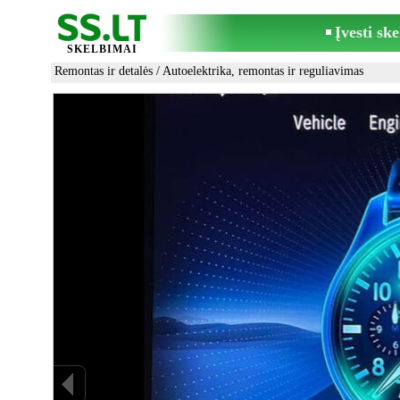
Įvesti sk
SKELBIMAI
Remontas ir detalės
/
Autoelektrika, remontas ir reguliavimas