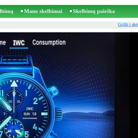
elbimą
Mano skelbimai
Skelbimų paieška
Grįžti į sk