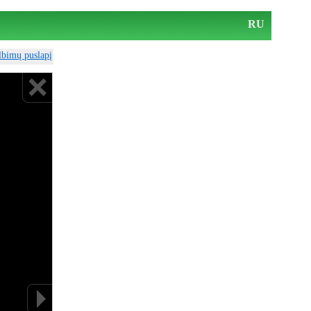
RU
elbimų puslapį