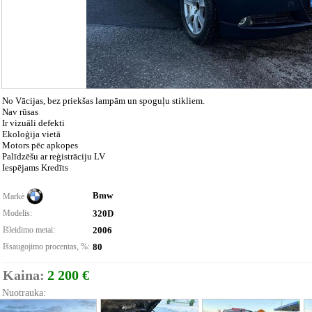
No Vācijas, bez priekšas lampām un spoguļu stikliem.
Nav rūsas
Ir vizuāli defekti
Ekoloģija vietā
Motors pēc apkopes
Palīdzēšu ar reģistrāciju LV
Iespējams Kredīts
Bmw
Markė
Modelis:
320D
Išleidimo metai:
2006
Išsaugojimo procentas, %:
80
Kaina:
2 200 €
Nuotrauka: