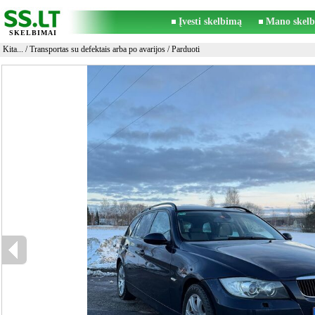
Įvesti skelbimą
Mano skelb
SKELBIMAI
Kita...
/
Transportas su defektais arba po avarijos
/ Parduoti