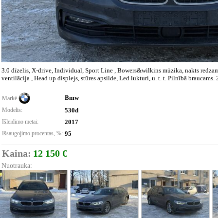
3.0 dīzelis, X-drive, Individual, Sport Line , Bowers&wilkins mūzika, nakts redzam
ventilācija , Head up displejs, stūres apsilde, Led lukturi, u. t. t. Pilnībā braucams
Bmw
Markė
Modelis:
530d
Išleidimo metai:
2017
Išsaugojimo procentas, %:
95
Kaina:
12 150 €
Nuotrauka: