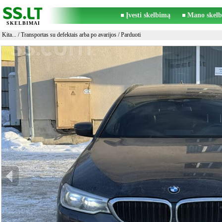
Įvesti skelbimą
Mano skelb
SKELBIMAI
Kita...
/
Transportas su defektais arba po avarijos
/ Parduoti