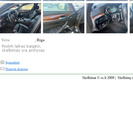
Vieta:
, Riga
Spausdinti
Nusiųsti draugui
Skelbimai © ss.lt 2009 |
Skelbimų d