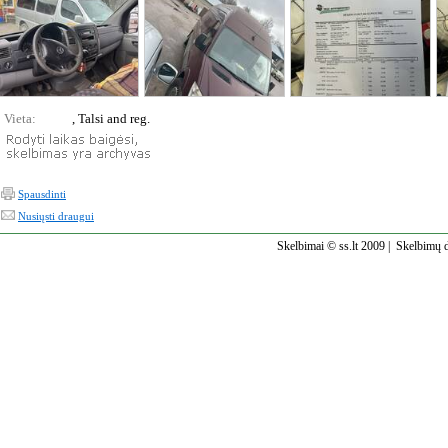
Vieta:
, Talsi and reg.
Spausdinti
Nusiųsti draugui
Skelbimai © ss.lt 2009 |
Skelbimų d