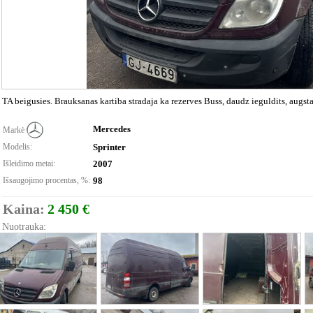
TA beigusies. Brauksanas kartiba stradaja ka rezerves Buss, daudz ieguldits, augstai
Mercedes
Markė
Modelis:
Sprinter
Išleidimo metai:
2007
Išsaugojimo procentas, %:
98
Kaina:
2 450 €
Nuotrauka: