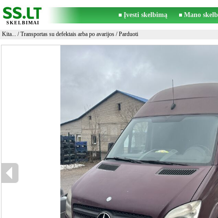
Įvesti skelbimą
Mano skelb
SKELBIMAI
Kita...
/
Transportas su defektais arba po avarijos
/ Parduoti