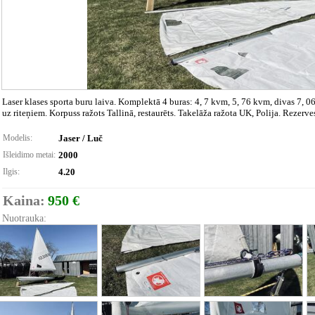
Laser klases sporta buru laiva. Komplektā 4 buras: 4, 7 kvm, 5, 76 kvm, divas 7, 06
uz riteņiem. Korpuss ražots Tallinā, restaurēts. Takelāža ražota UK, Polija. Rezerves
Modelis:
Jaser / Luč
Išleidimo metai:
2000
Ilgis:
4.20
Kaina:
950 €
Nuotrauka: