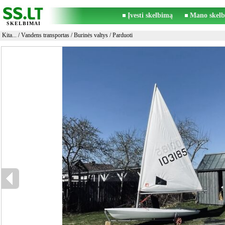
Įvesti skelbimą
Mano skelb
SKELBIMAI
Kita...
/
Vandens transportas
/
Burinės valtys
/ Parduoti