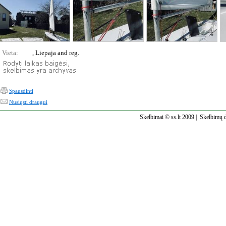
Vieta:
, Liepaja and reg.
Spausdinti
Nusiųsti draugui
Skelbimai © ss.lt 2009 |
Skelbimų d