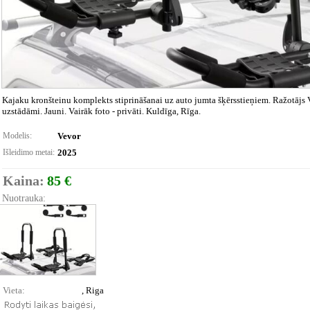
Kajaku kronšteinu komplekts stiprināšanai uz auto jumta šķērsstieņiem. Ražotājs Ve
uzstādāmi. Jauni. Vairāk foto - privāti. Kuldīga, Rīga.
Modelis:
Vevor
Išleidimo metai:
2025
Kaina:
85 €
Nuotrauka:
Vieta:
, Riga