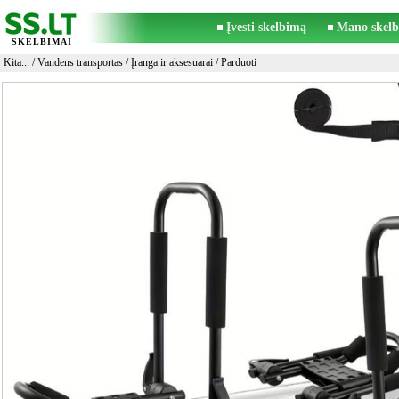
Įvesti skelbimą
Mano skelb
SKELBIMAI
Kita...
/
Vandens transportas
/
Įranga ir aksesuarai
/ Parduoti