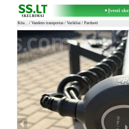
Įvesti sk
SKELBIMAI
Kita...
/
Vandens transportas
/
Varikliai
/ Parduoti