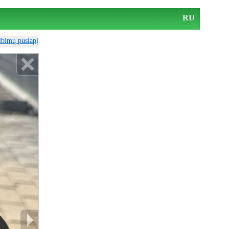
RU
elbimų puslapį