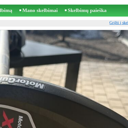
elbimą
Mano skelbimai
Skelbimų paieška
Grįžti į sk