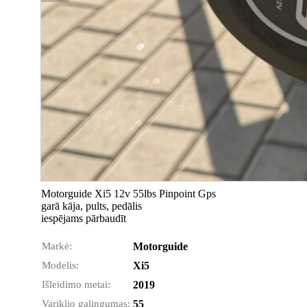
Motorguide Xi5 12v 55lbs Pinpoint Gps
garā kāja, pults, pedālis
iespējams pārbaudīt
Markė:
Motorguide
Modelis:
Xi5
Išleidimo metai:
2019
Variklio galingumas:
55