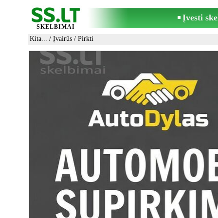
Įvesti sk
SKELBIMAI
Kita...
/
Įvairūs
/ Pirkti