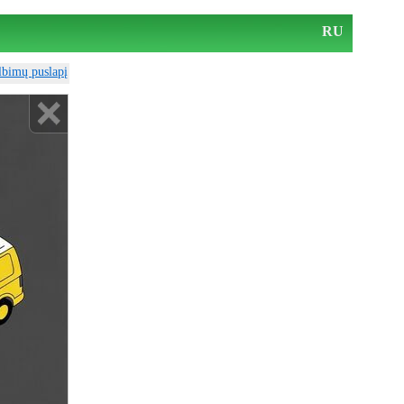
RU
elbimų puslapį