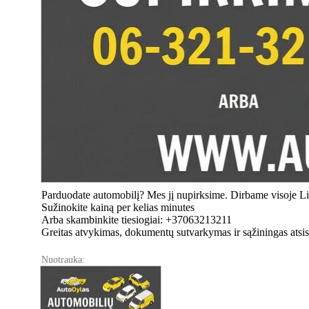
Parduodate automobilį? Mes jį nupirksime. Dirbame visoje Lie
Sužinokite kainą per kelias minutes
Arba skambinkite tiesiogiai: +37063213211
Greitas atvykimas, dokumentų sutvarkymas ir sąžiningas atsis
Nuotrauka: