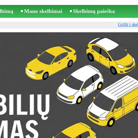
elbimą
Mano skelbimai
Skelbimų paieška
Grįžti į sk