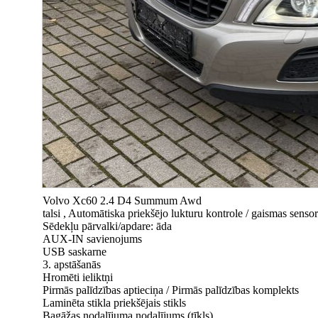
Volvo Xc60 2.4 D4 Summum Awd
talsi , Automātiska priekšējo lukturu kontrole / gaismas sensor
Sēdekļu pārvalki/apdare: āda
AUX-IN savienojums
USB saskarne
3. apstāšanās
Hromēti ieliktņi
Pirmās palīdzības aptieciņa / Pirmās palīdzības komplekts
Laminēta stikla priekšējais stikls
Bagāžas nodalījuma nodalījums (tīkls)