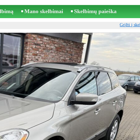
elbimą
Mano skelbimai
Skelbimų paieška
Grįžti į sk