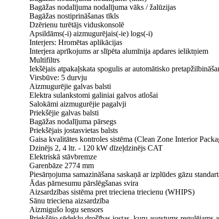
Bagāžas nodalījuma nodalījuma vāks / žalūzijas
Bagāžas nostiprināšanas tīkls
Dzērienu turētājs viduskonsolē
Apsildāms(-i) aizmugurējais(-ie) logs(-i)
Interjers: Hromētas aplikācijas
Interjera aprīkojums ar slīpēta alumīnija apdares ieliktņiem
Multifiltrs
Iekšējais atpakaļskata spogulis ar automātisko pretapžilbināš
Virsbūve: 5 durvju
Aizmugurējie galvas balsti
Elektra sulankstomi galiniai galvos atlošai
Salokāmi aizmugurējie pagalvji
Priekšējie galvas balsti
Bagāžas nodalījuma pārsegs
Priekšējais jostasvietas balsts
Gaisa kvalitātes kontroles sistēma (Clean Zone Interior Pack
Dzinējs 2, 4 ltr. - 120 kW dīzeļdzinējs CAT
Elektriskā stāvbremze
Garenbāze 2774 mm
Piesārņojuma samazināšana saskaņā ar izplūdes gāzu standart
Ādas pārnesumu pārslēgšanas svira
Aizsardzības sistēma pret trieciena triecienu (WHIPS)
Sānu trieciena aizsardzība
Aizmigušo logu sensors
Priekšējo sēdekļu drošības jostas, kuru augstums regulējams 