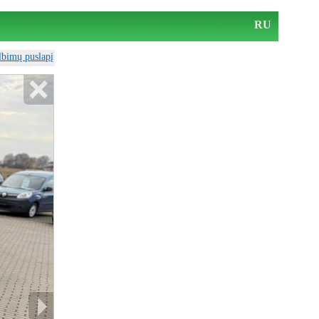
RU
elbimų puslapį