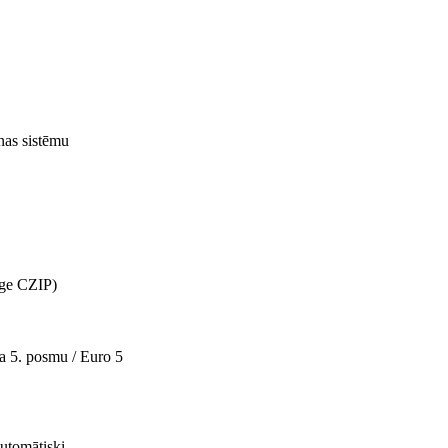
anas sistēmu
age CZIP)
a 5. posmu / Euro 5
automātiski