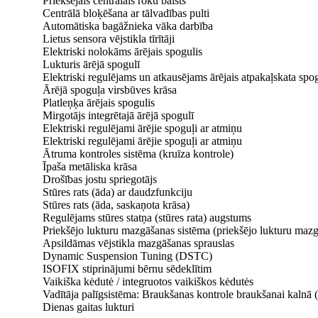
Priekšējais centrālais roku balsts
Centrālā bloķēšana ar tālvadības pulti
Automātiska bagāžnieka vāka darbība
Lietus sensora vējstikla tīrītāji
Elektriski nolokāms ārējais spogulis
Lukturis ārējā spogulī
Elektriski regulējams un atkausējams ārējais atpakaļskata spog
Ārējā spoguļa virsbūves krāsa
Platleņķa ārējais spogulis
Mirgotājs integrētajā ārējā spogulī
Elektriski regulējami ārējie spoguļi ar atmiņu
Elektriski regulējami ārējie spoguļi ar atmiņu
Ātruma kontroles sistēma (kruīza kontrole)
Īpaša metāliska krāsa
Drošības jostu spriegotājs
Stūres rats (āda) ar daudzfunkciju
Stūres rats (āda, saskaņota krāsa)
Regulējams stūres statņa (stūres rata) augstums
Priekšējo lukturu mazgāšanas sistēma (priekšējo lukturu mazg
Apsildāmas vējstikla mazgāšanas sprauslas
Dynamic Suspension Tuning (DSTC)
ISOFIX stiprinājumi bērnu sēdeklītim
Vaikiška kėdutė / integruotos vaikiškos kėdutės
Vadītāja palīgsistēma: Braukšanas kontrole braukšanai kaln
Dienas gaitas lukturi