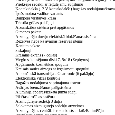
Priekšējie sēdekļi ar regulējamu augstumu
Kontaktdakša (12 V kontaktdakša) bagāžas nodalījumā/krava
Īpašs motora vadības variants
Bampera virsbūves krāsa
Tekstila grīdas paklājiņi
Aizsardzības sistēma pret apgāšanos
Ģimenes pakete
Aizmugurējo durvju elektriskā bloķēšanas sistēma
Rezerves riepa kā avārijas rezerves ritenis
Xenium pakete
8 skaļruņi
Krāsains ekrāns (7 collas)
Vieglo sakausējumu diski 7, 5x18 (Zephyrus)
Apgaismots kosmētikas spogulis
Kreisais saules aizsegs ar izgaismotu spogulīti
Automātiskā transmisija - Geartronic (6 pakāpju)
Elektroniskā vilces kontrole
Bagāžas nodalījuma stiprinājuma sistēma
Avārijas bremzēšanas palīgsistēma
Alumīnija apdares/izskata jumta stieņi
Pilsētas drošības sistēma
Aizmugurējie sēdekļi 3 daļas
Salokāmas aizmugurējo sēdekļu atzveltnes
Aizmugurējais centrālais roku balsts ar krūzīšu turētāju