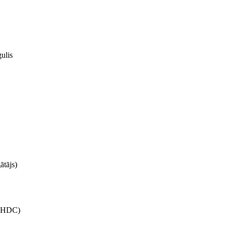
ulis
ātājs)
ā (HDC)