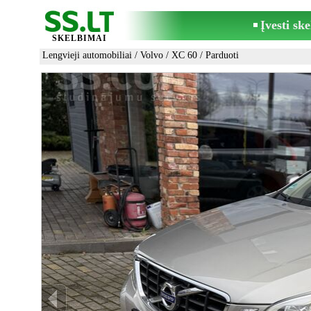
Įvesti sk
SKELBIMAI
Lengvieji automobiliai
/
Volvo
/
XC 60
/ Parduoti