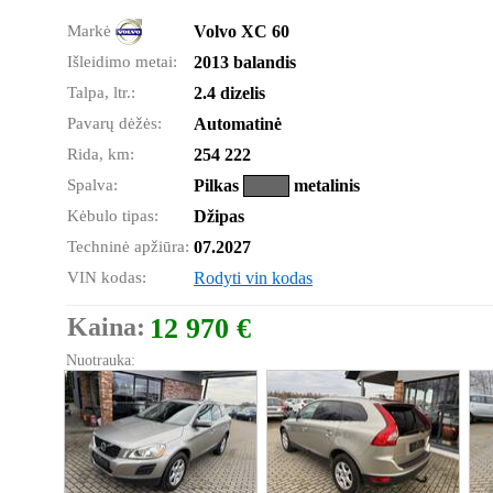
Markė
Volvo XC 60
Išleidimo metai:
2013 balandis
Talpa, ltr.:
2.4 dizelis
Pavarų dėžės:
Automatinė
Rida, km:
254 222
Spalva:
Pilkas
metalinis
Kėbulo tipas:
Džipas
Techninė apžiūra:
07.2027
VIN kodas:
Rodyti vin kodas
Kaina:
12 970 €
Nuotrauka: