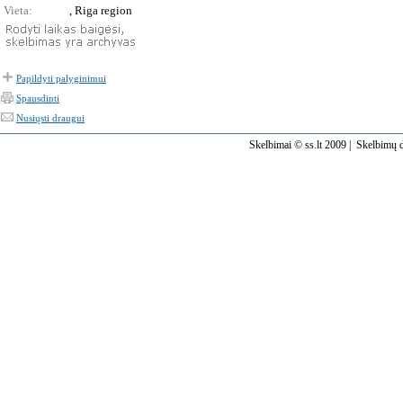
Vieta:
, Riga region
Papildyti palyginimui
Spausdinti
Nusiųsti draugui
Skelbimai © ss.lt 2009 |
Skelbimų d