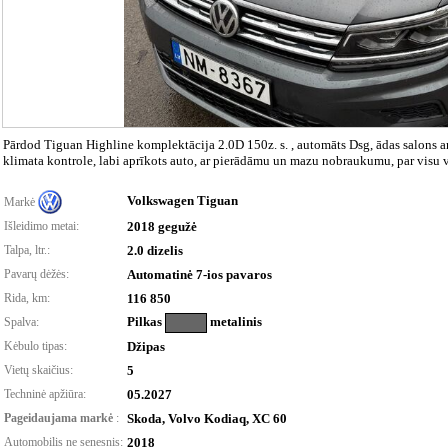
Pārdod Tiguan Highline komplektācija 2.0D 150z. s. , automāts Dsg, ādas salons ar
klimata kontrole, labi aprīkots auto, ar pierādāmu un mazu nobraukumu, par visu v
Volkswagen Tiguan
Markė
Išleidimo metai:
2018 gegužė
Talpa, ltr.:
2.0 dizelis
Pavarų dėžės:
Automatinė 7-ios pavaros
Rida, km:
116 850
Pilkas
metalinis
Spalva:
Kėbulo tipas:
Džipas
Vietų skaičius:
5
Techninė apžiūra:
05.2027
Pageidaujama markė
:
Skoda, Volvo Kodiaq, XC 60
Automobilis ne senesnis:
2018