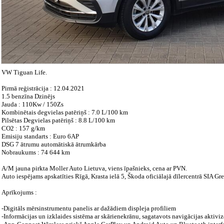
VW Tiguan Life.
Pirmā reģistrācija : 12.04.2021
1.5 benzīna Dzinējs
Jauda : 110Kw / 150Zs
Kombinētais degvielas patēriņš : 7.0 L/100 km
Pilsētas Degvielas patēriņš : 8.8 L/100 km
CO2 : 157 g/km
Emisiju standarts : Euro 6AP
DSG 7 ātrumu automātiskā ātrumkārba
Nobraukums : 74 644 km
A/M jauna pirkta Moller Auto Lietuva, viens īpašnieks, cena ar PVN.
Auto iespējams apskatīties Rīgā, Krasta ielā 5, Škoda oficiālajā dīlercentrā SIA Gr
Aprīkojums :
-Digitāls mērsinstrumentu panelis ar dažādiem displeja profiliem
-Informācijas un izklaides sistēma ar skārienekrānu, sagatavots navigācijas aktivi