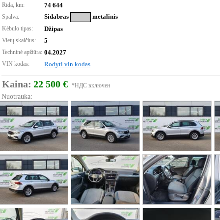
Rida, km:
74 644
Sidabras
metalinis
Spalva:
Kėbulo tipas:
Džipas
Vietų skaičius:
5
Techninė apžiūra:
04.2027
VIN kodas:
Rodyti vin kodas
Kaina:
22 500 €
*НДС включен
Nuotrauka: