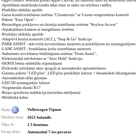
-App-Connect Wireless priekš Apple CarPlay un Android Auto un Bluetooth interf
-Apsildāma multifunkcionāla ādas stūre ar radio un telefona vadību
-Priekšējo sēdekļu apslde
-Gaisa kondicionēšanas sistēma "Climatronic" ar 3-zonu temperatūras kontroli
-Pakete "Easy Open" :
-Bezatslēgas piekļuves un dzinēja startēšanas sistēma “Keyless Access”
-Atpakaļskata kamera ar mazgāšanas sistēmu
-Priekšējo sēdekļu apsilde
-Adaptīvā kruīza kontrole (ACC), "Stop & Go" funkcija
-PARK ASSIST - stāvvietā novietošanas asistents ar priekšējiem un aizmugurējiem
-LANE ASSIST - braukšanas joslu uzturēšanas asistents
-Sadursmes novēršanas brīdinājuma sistēma "Front Assist",
-Elektroniskā stāvbremze ar "Auto Hold" funkciju
-ISOFIX bērnu sēdeklīšu stiprinājumi
-Elektriski nolokāmi sānu spoguļi ar automātisko aptumšošanos
-Gaismu pakete "LED plus", LED plus priekšējie lukturi + dinamiskās līkumgaism
-Automātiskās tālās gaismas
-LED 3D aizmugurējie lukturi
-Vieglmetāla diaski R17
-Riepu spiediena indikācija (netiešais mērījums)
-Metāliskā krāsa.
Volkswagen Tiguan
Markė
Išleidimo metai:
2021 balandis
Talpa, ltr.:
1.5 benzinas
Pavarų dėžės:
Automatinė 7-ios pavaros