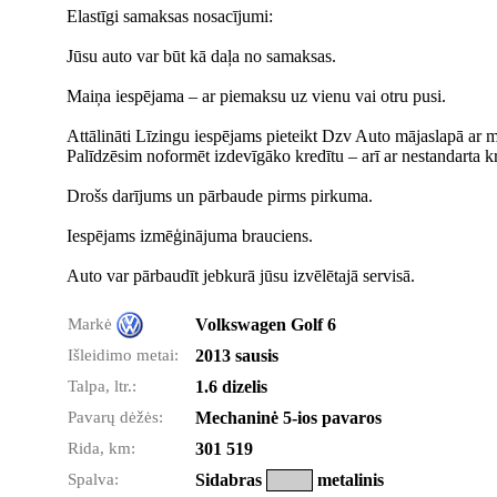
Elastīgi samaksas nosacījumi:
Jūsu auto var būt kā daļa no samaksas.
Maiņa iespējama – ar piemaksu uz vienu vai otru pusi.
Attālināti Līzingu iespējams pieteikt Dzv Auto mājaslapā ar
Palīdzēsim noformēt izdevīgāko kredītu – arī ar nestandarta 
Drošs darījums un pārbaude pirms pirkuma.
Iespējams izmēģinājuma brauciens.
Auto var pārbaudīt jebkurā jūsu izvēlētajā servisā.
Markė
Volkswagen Golf 6
Išleidimo metai:
2013 sausis
Talpa, ltr.:
1.6 dizelis
Pavarų dėžės:
Mechaninė 5-ios pavaros
Rida, km:
301 519
Spalva:
Sidabras
metalinis