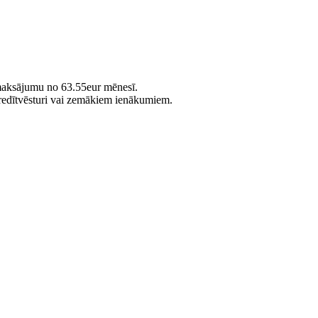
 maksājumu no 63.55eur mēnesī.
kredītvēsturi vai zemākiem ienākumiem.