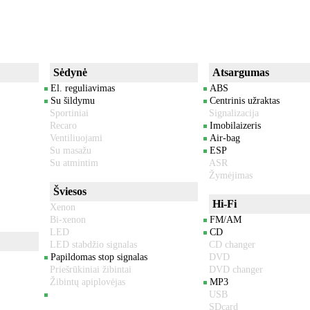
Sėdynė
Atsargumas
El. reguliavimas
ABS
Su šildymu
Centrinis užraktas
Sportiniai
Signalizacija
Recaro
Imobilaizeris
Ventiliuojami
Air-bag
Su masažu
ESP
Su atmintim
ASR
Žymėjimas
Šviesos
Hi-Fi
Xenon
Bi-xenon
FM/AM
LED
CD
LED stabdžio signalas
CD changer
Papildomas stop signalas
DVD
Priešrūkiniai žibintai
DVD changer
Žibintų apiplovėjas
MP3
USB
SDcard