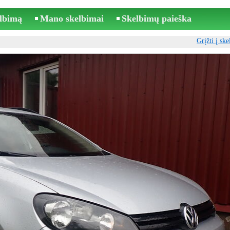
elbimą
Mano skelbimai
Skelbimų paieška
Grįžti į sk