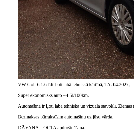
VW Golf 6 1.6Tdi Ļoti labā tehniskā kārtībā, TA. 04.2027,
Super ekonomisks auto ~4-5l/100km,
Automašīna ir Ļoti labā tehniskā un vizuālā stāvoklī, Ziemas 
Bezmaksas pārrakstīsim automašīnu uz jūsu vārda.
DĀVANA – OCTA apdrošināšana.