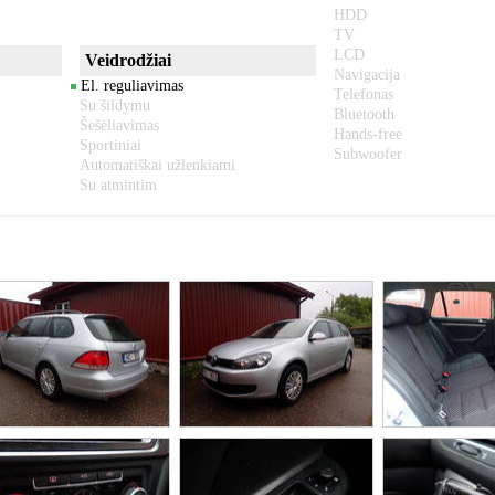
HDD
TV
LCD
Veidrodžiai
Navigacija
El. reguliavimas
Telefonas
Su šildymu
Bluetooth
Šešėliavimas
Hands-free
Sportiniai
Subwoofer
Automatiškai užlenkiami
Su atmintim