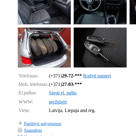
Telefonas:
(+371)
29-72-***
Rodyti numerį
Mob. telefonas:
(+371)
27-03-***
El.paštas:
Siųsti el. paštu
WWW:
peržiūrėti
Vieta:
Latvija, Liepaja and reg.
Papildyti palyginimui
Spausdinti