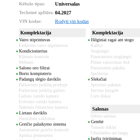
Kėbulo tipas:
Universalas
Techninė apžiūra:
04.2027
VIN kodas:
Rodyti vin kodas
Komplektacija
Komplektacija
Vairo stiprintuvas
Išilginiai ragai ant stogo
Elektrinis vairo stiprintuvas
Kablys
Kondicionierius
Stoglangis
Klimato kontrolė
Panoraminis stoglangis
Webasto
Pilnas vairavimas 4x4
Salono oro filtrai
Pneumatinė pakaba
Borto kompiuteris
Spoileriai
Padangų slėgio daviklis
Sleksčiai
Parkavimo jutiklių priekyje
Sportinis paketas
Parkavimo jutiklių galinis
Serviso knygelė
Galinio vaizdo kamera
Lieti diskai
Erdvinio vaizdo kamera
Naktinio filmavimo kamera
Salonas
Lietaus daviklis
Odinis salonas
Nuotolinis valdymas
Gembė
Greičio palaikymo sistema
Tonuoti stiklai
Automatinė greičio kontrolė
Užuolaidos ant langų
Aptikta pėstiesiems
Isofix tvirtinimas