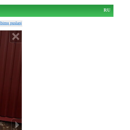
RU
elbimų puslapį