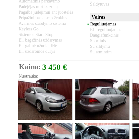
Automatinis parkavimo
Šaldytuvas
Padėjėjas mirties zonų
Pagalba judėjimui ant juostelės
Vairas
Pripažinimas eismo ženklus
Avarinės stabdymo sistema
Reguliuojamas
Keyless Go
El. reguliuojamas
Sistemos Start-Stop
Daugiafunkcinis
El. bagažinės uždarymas
Sportinis
El. galinė užuolaidėlė
Su šildymu
El. uždaromos durys
Su atmintim
Kaina:
3 450 €
Nuotrauka: