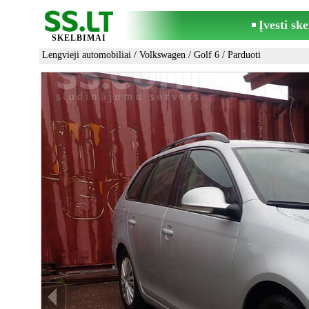
Įvesti sk
SKELBIMAI
Lengvieji automobiliai
/
Volkswagen
/
Golf 6
/ Parduoti