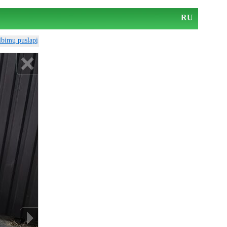
RU
elbimų puslapį