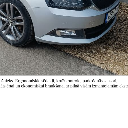
nieks. Ergonomiskie sēdekļi, kruīzkontrole, parkošanās sensori,
gādāts ērtai un ekonomiskai braukšanai ar pilnā visām izmantojamām ekst