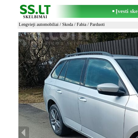
Įvesti sk
SKELBIMAI
Lengvieji automobiliai
/
Skoda
/
Fabia
/ Parduoti