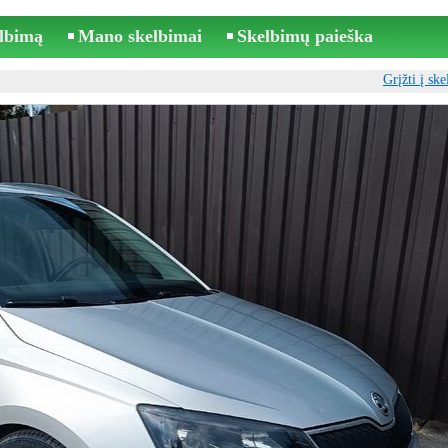
elbimą
Mano skelbimai
Skelbimų paieška
Grįžti į sk