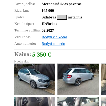
Pavarų dėžės:
Mechaninė 5-ios pavaros
Rida, km:
165 000
Spalva:
Sidabras
metalinis
Kėbulo tipas:
Hečbekas
Techninė apžiūra:
02.2027
VIN kodas:
Rodyti vin kodas
Auto numerio:
Rodyti numerio
Kaina:
5 350 €
Nuotrauka: