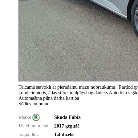
Teicamā stāvoklī ar pierādāmu mazu nobraukumu . Pārdod īpaš
kondicionieris, ādas stūre, ietilpīgs bagažnieks Auto tika ie
Automašīna pilnā darba kārtībā .
Sēdies un brauc .
Markė
Skoda Fabia
Išleidimo metai:
2017 gegužė
Talpa, ltr.:
1.4 dizelis