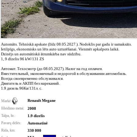
Automāts. Tehniskā apskate (līdz 08.05.2027.). Nodoklis par gadu ir samaksāts.
Ietilpīgs, ekonomisks un lēts auto uzturēšanai. Vienmēr apkalpots laikā.
Dzinējs un automātiskā ātrumkārba nav sūdzību.
1, 9 dīzelis 96 kW/131 ZS
Автомат. Техосмотр (до 08.05.2027). Налог на год оплачен.
Вместительный, экономичный и недорогой в обслуживании автомобиль.
Всегда своевременно обслуживался.
Двигатель и АКПП без нареканий.
1.9 дизель 96Kв/131л. с.
Renault Megane
Markė
Išleidimo metai:
2008
Talpa, ltr.:
1.9 dizelis
Pavarų dėžės:
Automatinė
Rida, km:
330 000