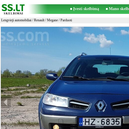
Įvesti skelbimą
Mano skelb
SKELBIMAI
Lengvieji automobiliai
/
Renault
/
Megane
/ Parduoti