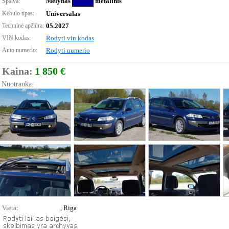
Mėlynas
metalinis
Spalva:
Kėbulo tipas:
Universalas
Techninė apžiūra:
05.2027
VIN kodas:
Rodyti vin kodas
Auto numerio:
Rodyti numerio
Kaina:
1 850 €
Nuotrauka:
Vieta:
, Riga