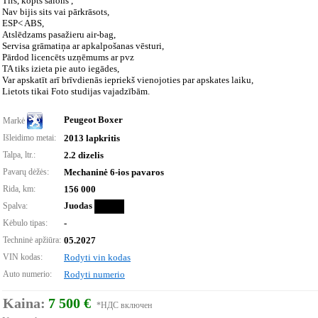
Tīrs, kopts salons ,
Nav bijis sits vai pārkrāsots,
ESP< ABS,
Atslēdzams pasažieru air-bag,
Servisa grāmatiņa ar apkalpošanas vēsturi,
Pārdod licencēts uzņēmums ar pvz
TA tiks izieta pie auto iegādes,
Var apskatīt arī brīvdienās iepriekš vienojoties par apskates laiku,
Lietots tikai Foto studijas vajadzībām.
Peugeot Boxer
Markė
Išleidimo metai:
2013 lapkritis
Talpa, ltr.:
2.2 dizelis
Pavarų dėžės:
Mechaninė 6-ios pavaros
Rida, km:
156 000
Juodas
Spalva:
Kėbulo tipas:
-
Techninė apžiūra:
05.2027
VIN kodas:
Rodyti vin kodas
Auto numerio:
Rodyti numerio
Kaina:
7 500 €
*НДС включен