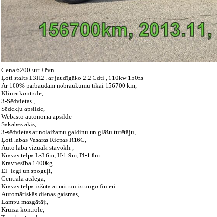
Cena 6200Eur +Pvn.
Ļoti stalts L3H2 , ar jaudīgāko 2.2 Cdti , 110kw 150zs
Ar 100% pārbaudām nobraukumu tikai 156700 km,
Klimatkontrole,
3-Sēdvietas ,
Sēdekļu apsilde,
Webasto autonomā apsilde
Sakabes āķis,
3-sēdvietas ar nolaižamu galdiņu un glāžu turētāju,
Ļoti labas Vasaras Riepas R16C,
Auto labā vizuālā stāvoklī ,
Kravas telpa L-3.6m, H-1.9m, Pl-1.8m
Kravnesība 1400kg
El- logi un spoguļi,
Centrālā atslēga,
Kravas telpa izšūta ar mitrumizturīgo finieri
Automātiskās dienas gaismas,
Lampu mazgātāji,
Kruīza kontrole,