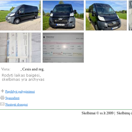
Vieta:
, Cesis and reg.
Papildyti palyginimui
Spausdinti
Nusiųsti draugui
Skelbimai © ss.lt 2009 |
Skelbimų d