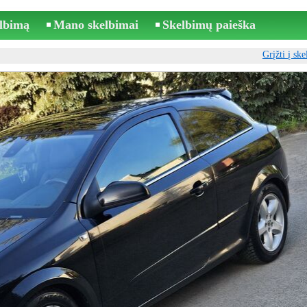
elbimą
Mano skelbimai
Skelbimų paieška
Grįžti į sk