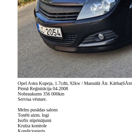
Opel Astra Kupeja, 1.7cdti, 92kw / Manuālā Ātr. Kārba(6Ātr
Pirmā Reģistrācija 04.2008
Nobraukums 356 000km
Servisa vēsture.
Melns pusādas salons
Tonēti aizm. logi
Isofix stiprinājumi
Kruīza kontrole
Kondicionieris