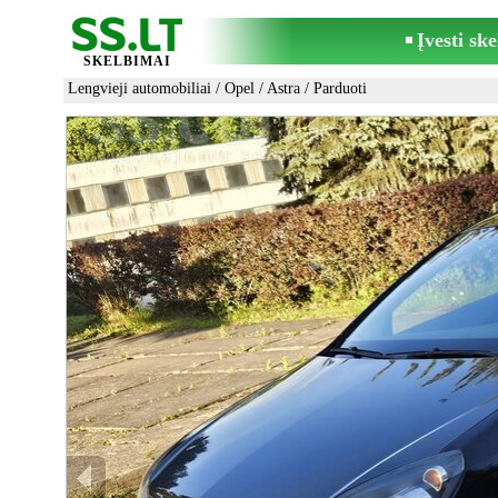
Įvesti sk
SKELBIMAI
Lengvieji automobiliai
/
Opel
/
Astra
/ Parduoti