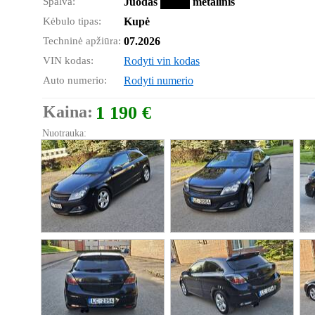
Spalva:
Juodas
metalinis
Kėbulo tipas:
Kupė
Techninė apžiūra:
07.2026
VIN kodas:
Rodyti vin kodas
Auto numerio:
Rodyti numerio
Kaina:
1 190 €
Nuotrauka: