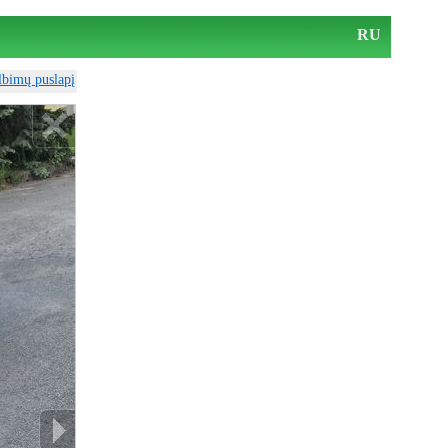
RU
elbimų puslapį