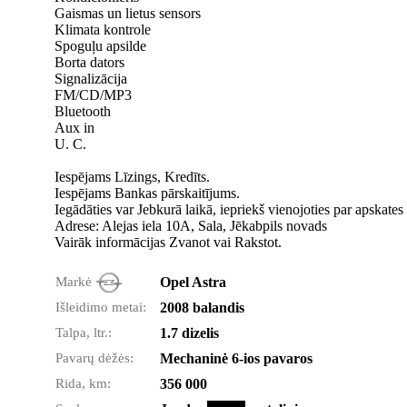
Gaismas un lietus sensors
Klimata kontrole
Spoguļu apsilde
Borta dators
Signalizācija
FM/CD/MP3
Bluetooth
Aux in
U. C.
Iespējams Līzings, Kredīts.
Iespējams Bankas pārskaitījums.
Iegādāties var Jebkurā laikā, iepriekš vienojoties par apskates 
Adrese: Alejas iela 10A, Sala, Jēkabpils novads
Vairāk informācijas Zvanot vai Rakstot.
Markė
Opel Astra
Išleidimo metai:
2008 balandis
Talpa, ltr.:
1.7 dizelis
Pavarų dėžės:
Mechaninė 6-ios pavaros
Rida, km:
356 000