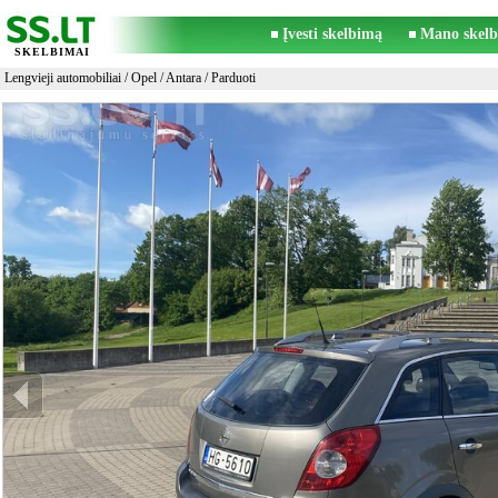
Įvesti skelbimą
Mano skelb
SKELBIMAI
Lengvieji automobiliai
/
Opel
/
Antara
/ Parduoti