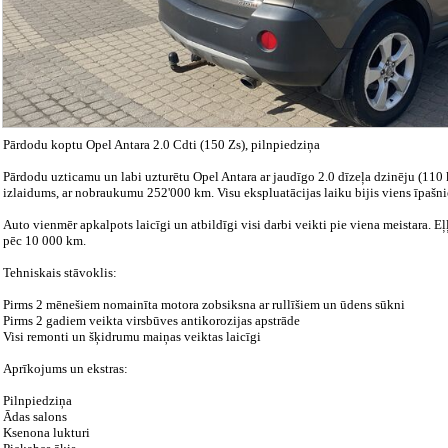
Pārdodu koptu Opel Antara 2.0 Cdti (150 Zs), pilnpiedziņa
Pārdodu uzticamu un labi uzturētu Opel Antara ar jaudīgo 2.0 dīzeļa dzinēju (110
izlaidums, ar nobraukumu 252'000 km. Visu ekspluatācijas laiku bijis viens īpašni
Auto vienmēr apkalpots laicīgi un atbildīgi visi darbi veikti pie viena meistara. Eļ
pēc 10 000 km.
Tehniskais stāvoklis:
Pirms 2 mēnešiem nomainīta motora zobsiksna ar rullīšiem un ūdens sūkni
Pirms 2 gadiem veikta virsbūves antikorozijas apstrāde
Visi remonti un šķidrumu maiņas veiktas laicīgi
Aprīkojums un ekstras:
Pilnpiedziņa
Ādas salons
Ksenona lukturi