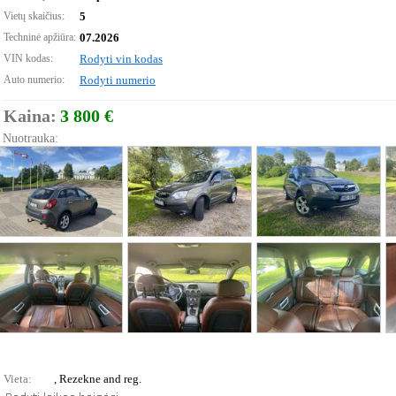
Vietų skaičius:
5
Techninė apžiūra:
07.2026
VIN kodas:
Rodyti vin kodas
Auto numerio:
Rodyti numerio
Kaina:
3 800 €
Nuotrauka:
Vieta:
, Rezekne and reg.