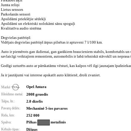
Piekabes āķis
Jumta reliņi
Lietus sensors
Parkošanās sensori
Apsildāmi priekšējie sēdekļi
Apsildāmi un elektriski nolokāmi sānu spoguļi
Kvalitatīva audio sistēma
Degvielas patēriņš:
Vidējais degvielas patēriņš ārpus pilsētas ir aptuveni 7 l/100 km.
Auto ir piemērots gan ikdienai, gan garākiem braucieniem stabils, komfortabls un 
savlaicīgi veiktajiem remontiem, automobilis ir labā tehniskā stāvoklī un neprasa 
Godīgi uzturēts auto ar pārskatāmu vēsturi, kas kalpos vēl ilgi jaunajam īpašnieka
Ja ir jautājumi vai interese apskatīt auto klātienē, droši zvaniet.
Opel Antara
Markė
Išleidimo metai:
2008 gruodis
Talpa, ltr.:
2.0 dizelis
Pavarų dėžės:
Mechaninė 5-ios pavaros
Rida, km:
252 000
Pilkas
metalinis
Spalva:
Kėbulo tipas:
Džipas