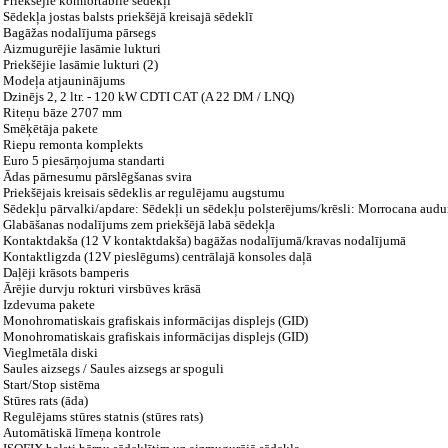
Priekšējie komfortablie sēdekļi
Sēdekļa jostas balsts priekšējā kreisajā sēdeklī
Bagāžas nodalījuma pārsegs
Aizmugurējie lasāmie lukturi
Priekšējie lasāmie lukturi (2)
Modeļa atjauninājums
Dzinējs 2, 2 ltr. - 120 kW CDTI CAT (A 22 DM / LNQ)
Riteņu bāze 2707 mm
Smēķētāja pakete
Riepu remonta komplekts
Euro 5 piesārņojuma standarti
Ādas pārnesumu pārslēgšanas svira
Priekšējais kreisais sēdeklis ar regulējamu augstumu
Sēdekļu pārvalki/apdare: Sēdekļi un sēdekļu polsterējums/krēsli: Morrocana aud
Glabāšanas nodalījums zem priekšējā labā sēdekļa
Kontaktdakša (12 V kontaktdakša) bagāžas nodalījumā/kravas nodalījumā
Kontaktligzda (12V pieslēgums) centrālajā konsoles daļā
Daļēji krāsots bamperis
Ārējie durvju rokturi virsbūves krāsā
Izdevuma pakete
Monohromatiskais grafiskais informācijas displejs (GID)
Monohromatiskais grafiskais informācijas displejs (GID)
Vieglmetāla diski
Saules aizsegs / Saules aizsegs ar spoguli
Start/Stop sistēma
Stūres rats (āda)
Regulējams stūres statnis (stūres rats)
Automātiskā līmeņa kontrole