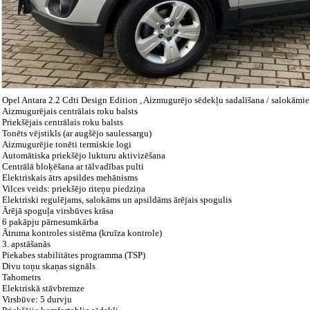
Opel Antara 2.2 Cdti Design Edition , Aizmugurējo sēdekļu sadalīšana / salokāmie
Aizmugurējais centrālais roku balsts
Priekšējais centrālais roku balsts
Tonēts vējstikls (ar augšējo saulessargu)
Aizmugurējie tonēti termiskie logi
Automātiska priekšējo lukturu aktivizēšana
Centrālā bloķēšana ar tālvadības pulti
Elektriskais ātrs apsildes mehānisms
Vilces veids: priekšējo riteņu piedziņa
Elektriski regulējams, salokāms un apsildāms ārējais spogulis
Ārējā spoguļa virsbūves krāsa
6 pakāpju pārnesumkārba
Ātruma kontroles sistēma (kruīza kontrole)
3. apstāšanās
Piekabes stabilitātes programma (TSP)
Divu toņu skaņas signāls
Tahometrs
Elektriskā stāvbremze
Virsbūve: 5 durvju