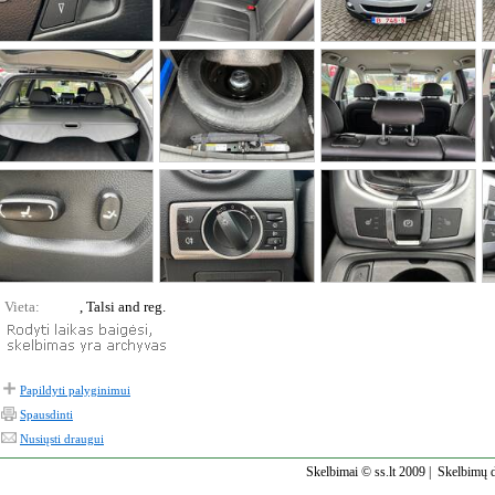
Vieta:
, Talsi and reg.
Papildyti palyginimui
Spausdinti
Nusiųsti draugui
Skelbimai © ss.lt 2009 |
Skelbimų d