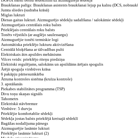
ISOFIX balsti bērnu sēdeklītim uz aizmugurējā sēdekļa
Braukšanas palīgs: Braukšanas asistents braukšanai lejup pa kalnu (DCS, nobraukš
Jumta sliedes (sudraba krāsā)
Miglas lukturi
Dienas gaitas lukturi. Aizmugurējo sēdekļu sadalīšana / salokāmie sēdekļi
Aizmugurējais centrālais roku balsts
Priekšējais centrālais roku balsts
Tonēts vējstikls (ar augšējo saulessargu)
Aizmugurējie tonēti termiskie logi
Automātiska priekšējo lukturu aktivizēšana
Centrālā bloķēšana ar tālvadības pulti
Elektriskais ātrs apsildes mehānisms
Vilces veids: priekšējo riteņu piedziņa
Elektriski regulējams, salokāms un apsildāms ārējais spogulis
Ārējā spoguļa virsbūves krāsa
6 pakāpju pārnesumkārba
Ātruma kontroles sistēma (kruīza kontrole)
3. apstāšanās
Piekabes stabilitātes programma (TSP)
Divu toņu skaņas signāls
Tahometrs
Elektriskā stāvbremze
Virsbūve: 5 durvju
Priekšējie komfortablie sēdekļi
Sēdekļa jostas balsts priekšējā kreisajā sēdeklī
Bagāžas nodalījuma pārsegs
Aizmugurējie lasāmie lukturi
Priekšējie lasāmie lukturi (2)