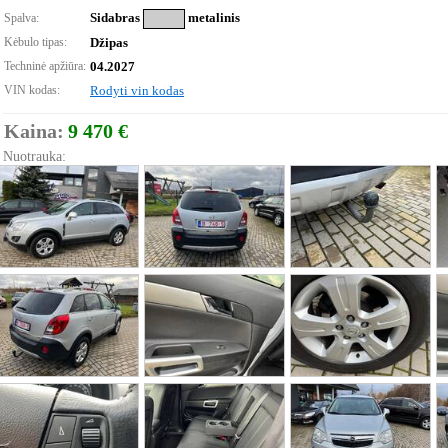
Sidabras
metalinis
Spalva:
Kėbulo tipas:
Džipas
Techninė apžiūra:
04.2027
VIN kodas:
Rodyti vin kodas
Kaina:
9 470 €
Nuotrauka: