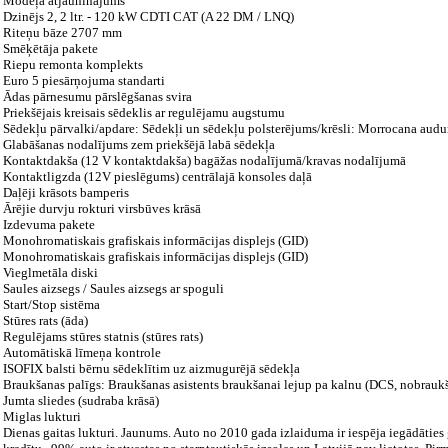
Modeļa atjauninājums
Dzinējs 2, 2 ltr. - 120 kW CDTI CAT (A 22 DM / LNQ)
Riteņu bāze 2707 mm
Smēķētāja pakete
Riepu remonta komplekts
Euro 5 piesārņojuma standarti
Ādas pārnesumu pārslēgšanas svira
Priekšējais kreisais sēdeklis ar regulējamu augstumu
Sēdekļu pārvalki/apdare: Sēdekļi un sēdekļu polsterējums/krēsli: Morrocana aud
Glabāšanas nodalījums zem priekšējā labā sēdekļa
Kontaktdakša (12 V kontaktdakša) bagāžas nodalījumā/kravas nodalījumā
Kontaktligzda (12V pieslēgums) centrālajā konsoles daļā
Daļēji krāsots bamperis
Ārējie durvju rokturi virsbūves krāsā
Izdevuma pakete
Monohromatiskais grafiskais informācijas displejs (GID)
Monohromatiskais grafiskais informācijas displejs (GID)
Vieglmetāla diski
Saules aizsegs / Saules aizsegs ar spoguli
Start/Stop sistēma
Stūres rats (āda)
Regulējams stūres statnis (stūres rats)
Automātiskā līmeņa kontrole
ISOFIX balsti bērnu sēdeklītim uz aizmugurējā sēdekļa
Braukšanas palīgs: Braukšanas asistents braukšanai lejup pa kalnu (DCS, nobraukš
Jumta sliedes (sudraba krāsā)
Miglas lukturi
Dienas gaitas lukturi. Jaunums. Auto no 2010 gada izlaiduma ir iespēja iegādāties