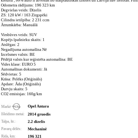
kredītu , 99% auto ir atvestas no starptautiskās izsoles un Latvijā nav lietotas. Pir
Odometra rādījums: 196 323 km
Degvielas veids: Dīzelis
ZS: 120 kW / 163 Zirgspēki
Cilindra ietilpība: 2 231 ccm
Ātrumkārba: Manuālā
Virsbūves veids: SUV
Kopējs īpašnieku skaits: 1
Atslēgas: 2
Negadījuma automašīna Nē
Izcelsmes valsts: BE
Pēdējā valsts kur reģistrēta automašīna: BE
Vides klase: EURO 5
Automašīnas dokumenti: Jā
Sēdvietas: 5
Krāsa: Pelēks (Oriģināls)
Apdare: Āda (Oriģināls)
Durvju skaits: 5
CO2 emisisjas: 160g/km
Opel Antara
Markė
Išleidimo metai:
2014 gruodis
Talpa, ltr.:
2.2 dizelis
Pavarų dėžės:
Mechaninė
Rida, km:
196 321