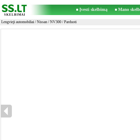
Įvesti skelbimą
Mano skelb
SKELBIMAI
Lengvieji automobiliai
/
Nissan
/
NV300
/ Parduoti