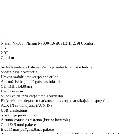
Nissan Nv300 , Nissan Nv300 1.6 dCi L2H1 2, 9t Comfort
1.6
2.9T
Comfort
Sēdekļi vadītāja kabīnē: Vadītāja sēdeklis ar roku balstu
Viedtālruņa dokstacija
Kravas nodalījuma starpsiena ar logu
Automātiskie gabarītgaismas lukturi
Centrālā bloķēšana
Lietus sensors
Vilces veids: priekšējo riteņu piedziņa
Elektriski regulējams un atkausējams ārējais atpakaļskata spogulis
AUX-IN savienojums (AUX-IN)
USB pieslēgums
6 pakāpju pārnesumkārba
Ātruma kontroles sistēma (kruīza kontrole)
Cool & Sound pakete
Braukšanas palīgsistēmas pakete