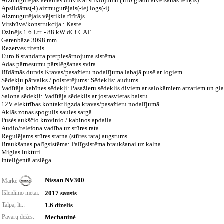
Aizmugurējās veramās durvis ar stiklojumu (180 grādu atvēršanas leņķis)
Apsildāms(-i) aizmugurējais(-ie) logs(-i)
Aizmugurējais vējstikla tīrītājs
Virsbūve/konstrukcija : Kaste
Dzinējs 1.6 Ltr. - 88 kW dCi CAT
Garenbāze 3098 mm
Rezerves ritenis
Euro 6 standarta pretpiesārņojuma sistēma
Ādas pārnesumu pārslēgšanas svira
Bīdāmās durvis Kravas/pasažieru nodalījuma labajā pusē ar logiem
Sēdekļu pārvalks / polsterējums: Sēdeklis: audums
Vadītāja kabīnes sēdekļi: Pasažieru sēdeklis diviem ar salokāmiem atzariem un gl
Salona sēdekļi: Vadītāja sēdeklis ar jostasvietas balstu
12V elektrības kontaktligzda kravas/pasažieru nodalījumā
Aklās zonas spogulis saules sargā
Pusės aukščio krovinio / kabinos apdaila
Audio/telefona vadība uz stūres rata
Regulējams stūres statņa (stūres rata) augstums
Braukšanas palīgsistēma: Palīgsistēma braukšanai uz kalna
Miglas lukturi
Inteliģentā atslēga
Nissan NV300
Markė
Išleidimo metai:
2017 sausis
Talpa, ltr.:
1.6 dizelis
Pavarų dėžės:
Mechaninė