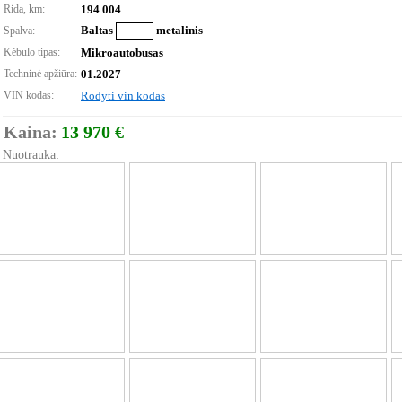
Rida, km:
194 004
Baltas
metalinis
Spalva:
Kėbulo tipas:
Mikroautobusas
Techninė apžiūra:
01.2027
VIN kodas:
Rodyti vin kodas
Kaina:
13 970 €
Nuotrauka: