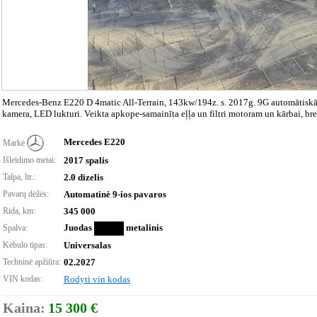
Mercedes-Benz E220 D 4matic All-Terrain, 143kw/194z. s. 2017g. 9G automātiskā
kamera, LED lukturi. Veikta apkope-samainīta eļļa un filtri motoram un kārbai, br
Mercedes E220
Markė
Išleidimo metai:
2017 spalis
Talpa, ltr.:
2.0 dizelis
Pavarų dėžės:
Automatinė 9-ios pavaros
Rida, km:
345 000
Juodas
metalinis
Spalva:
Kėbulo tipas:
Universalas
Techninė apžiūra:
02.2027
VIN kodas:
Rodyti vin kodas
Kaina:
15 300 €