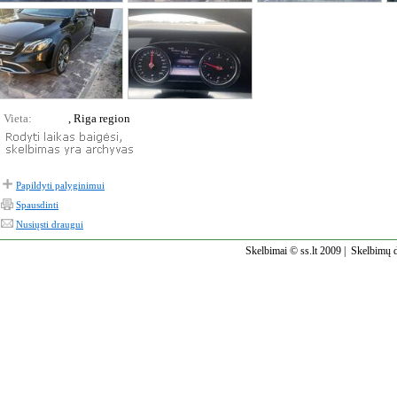
Vieta:
, Riga region
Papildyti palyginimui
Spausdinti
Nusiųsti draugui
Skelbimai © ss.lt 2009 |
Skelbimų d