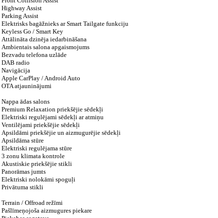
Front Collision Assist
Highway Assist
Parking Assist
Elektrisks bagāžnieks ar Smart Tailgate funkciju
Keyless Go / Smart Key
Attālināta dzinēja iedarbināšana
Ambientais salona apgaismojums
Bezvadu telefona uzlāde
DAB radio
Navigācija
Apple CarPlay / Android Auto
OTA atjauninājumi
Nappa ādas salons
Premium Relaxation priekšējie sēdekļi
Elektriski regulējami sēdekļi ar atmiņu
Ventilējami priekšējie sēdekļi
Apsildāmi priekšējie un aizmugurējie sēdekļi
Apsildāma stūre
Elektriski regulējama stūre
3 zonu klimata kontrole
Akustiskie priekšējie stikli
Panorāmas jumts
Elektriski nolokāmi spoguļi
Privātuma stikli
Terrain / Offroad režīmi
Pašlīmeņojoša aizmugures piekare