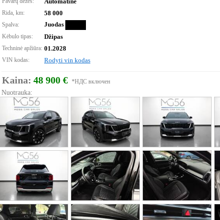
Pavarų dėžės:
Automatinė
Rida, km:
58 000
Juodas
Spalva:
Kėbulo tipas:
Džipas
Techninė apžiūra:
01.2028
VIN kodas:
Rodyti vin kodas
Kaina:
48 900 €
*НДС включен
Nuotrauka: