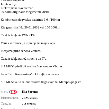
Piekabes sagatave
Jumta reliņi
Elektroniskā stāvbremze
20 collu oriģinālie vieglmetāla diski
Kombinētais degvielas patēriņš: 6.6 l/100km
Kia garantija līdz 30.01.2032 vai 150 000km
Cenā ir iekļauts PVN 21%.
Vairāk informācija ir pieejama mājas lapā.
Pieejama pilna servisa vēsture.
Cenā ir iekļauta reģistrācija un TA.
SIA MG56 piedāvā kvalitatīvas a/m no Vācijas.
Izskatīsim Jūsu esošo a/m kā daļēju samaksu.
SIA MG56 auto salons atrodas Rīgas rajonā. Mārupes pagastā.
Kia Sorento
Markė
Išleidimo metai:
2025 sausis
Talpa, ltr.:
2.2 dizelis