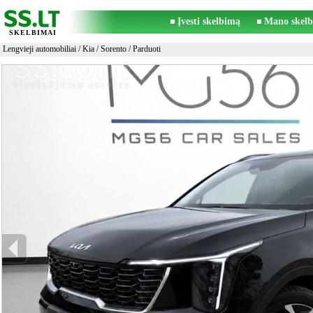
Įvesti skelbimą
Mano skelb
SKELBIMAI
Lengvieji automobiliai
/
Kia
/
Sorento
/ Parduoti