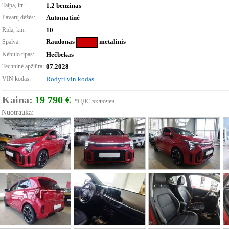
Talpa, ltr.:
1.2 benzinas
Pavarų dėžės:
Automatinė
Rida, km:
10
Raudonas
metalinis
Spalva:
Kėbulo tipas:
Hečbekas
Techninė apžiūra:
07.2028
VIN kodas:
Rodyti vin kodas
Kaina:
19 790 €
*НДС включен
Nuotrauka: