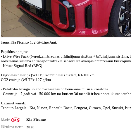
Jauns Kia Picanto 1, 2 Gt-Line Amt.
Papildus opcijas:
- Drive Wise Pack (Neredzamās zonas brīdinājuma sistēma + brīdinājuma sistēma, b
novēršanas sistēma ar transportlīdzekļa sensoru un avārijas bremzēšanu krustojumā
- Krāsa: Signal Red (BEG)
Degvielas patēriņš (WLTP): kombinētais cikls 5, 6 l/100km
CO2 emisija (WLTP): 127 g/km
- Palīdzība līzinga un apdrošināšanas noformēšanā mūsu autosalonā.
- Garantija - 7 gadi vai 150 000 km no kuriem 36 mēneši ir bez nobraukuma ierob
Uzziniet vairāk:
Tehauto Latgale - Kia, Nissan, Renault, Dacia, Peugeot, Citroen, Opel, Suzuki, Is
Kia Picanto
Markė
Išleidimo metai:
2026