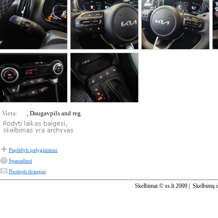
Vieta:
, Daugavpils and reg.
Papildyti palyginimui
Spausdinti
Nusiųsti draugui
Skelbimai © ss.lt 2009 |
Skelbimų d