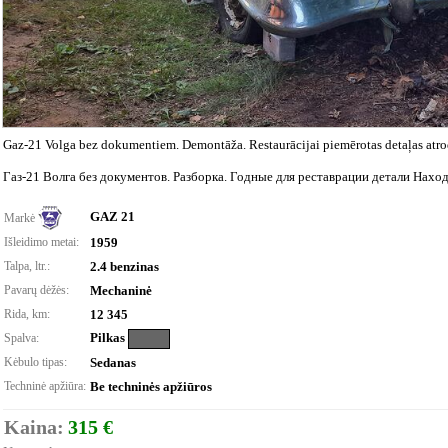
Gaz-21 Volga bez dokumentiem. Demontāža. Restaurācijai piemērotas detaļas atro
Газ-21 Волга без документов. Разборка. Годные для реставрации детали Находя
GAZ 21
Markė
Išleidimo metai:
1959
Talpa, ltr.:
2.4 benzinas
Pavarų dėžės:
Mechaninė
Rida, km:
12 345
Pilkas
Spalva:
Kėbulo tipas:
Sedanas
Techninė apžiūra:
Be techninės apžiūros
Kaina:
315 €