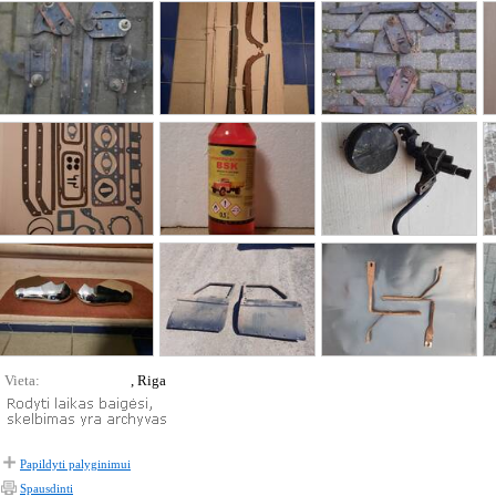
Vieta:
, Riga
Papildyti palyginimui
Spausdinti