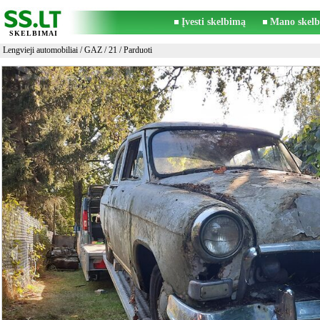
Įvesti skelbimą
Mano skelb
SKELBIMAI
Lengvieji automobiliai
/
GAZ
/
21
/ Parduoti