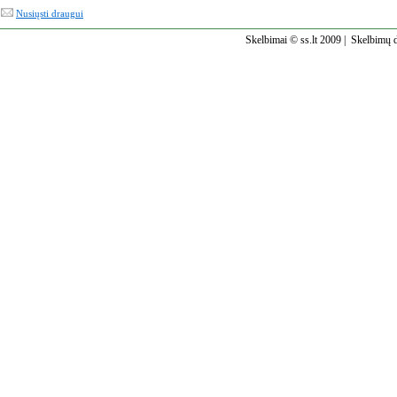
Nusiųsti draugui
Skelbimai © ss.lt 2009 |
Skelbimų d