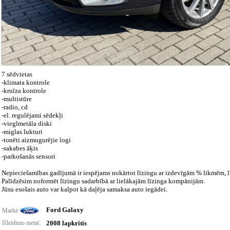
7 sēdvietas
-klimata kontrole
-kruīza kontrole
-multistūre
-radio, cd
-el. regulējami sēdekļi
-vieglmetāla diski
-miglas lukturi
-tonēti aizmugurējie logi
-sakabes āķis
-parkošanās sensori
Nepieciešamības gadījumā ir iespējams nokārtot līzingu ar izdevīgām % likmēm, līzi
Palīdzēsim noformēt līzingu sadarbībā ar lielākajām līzinga kompānijām.
Jūsu esošais auto var kalpot kā daļēja samaksa auto iegādei.
Ford Galaxy
Markė
Išleidimo metai:
2008 lapkritis