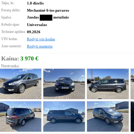
Talpa, ltr.:
1.8 dizelis
Pavarų dėžės:
Mechaninė 6-ios pavaros
Juodas
metalinis
Spalva:
Kėbulo tipas:
Universalas
Techninė apžiūra:
09.2026
VIN kodas:
Rodyti vin kodas
Auto numerio:
Rodyti numerio
Kaina:
3 970 €
Nuotrauka: