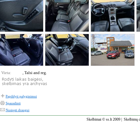
Vieta:
, Talsi and reg.
Papildyti palyginimui
Spausdinti
Nusiųsti draugui
Skelbimai © ss.lt 2009 |
Skelbimų d