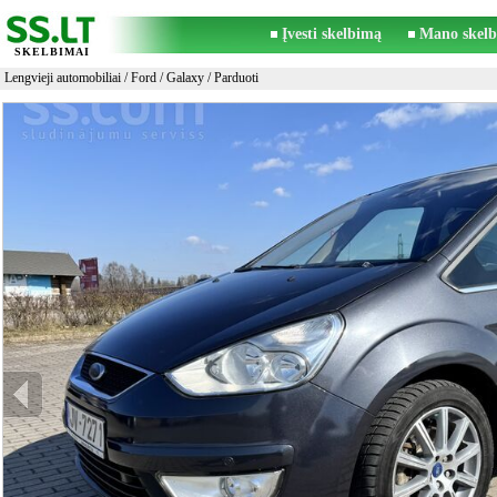
Įvesti skelbimą
Mano skelb
SKELBIMAI
Lengvieji automobiliai
/
Ford
/
Galaxy
/ Parduoti