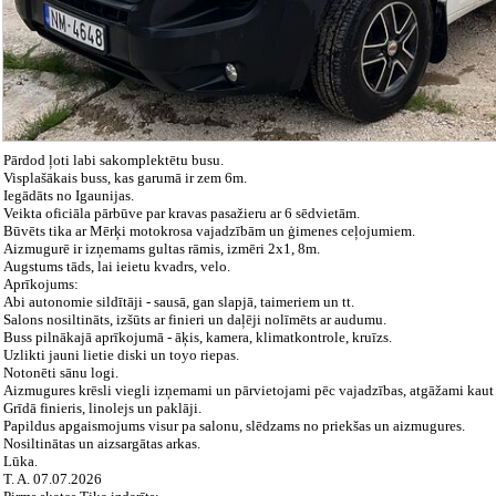
Pārdod ļoti labi sakomplektētu busu.
Visplašākais buss, kas garumā ir zem 6m.
Iegādāts no Igaunijas.
Veikta oficiāla pārbūve par kravas pasažieru ar 6 sēdvietām.
Būvēts tika ar Mērķi motokrosa vajadzībām un ģimenes ceļojumiem.
Aizmugurē ir izņemams gultas rāmis, izmēri 2x1, 8m.
Augstums tāds, lai ieietu kvadrs, velo.
Aprīkojums:
Abi autonomie sildītāji - sausā, gan slapjā, taimeriem un tt.
Salons nosiltināts, izšūts ar finieri un daļēji nolīmēts ar audumu.
Buss pilnākajā aprīkojumā - āķis, kamera, klimatkontrole, kruīzs.
Uzlikti jauni lietie diski un toyo riepas.
Notonēti sānu logi.
Aizmugures krēsli viegli izņemami un pārvietojami pēc vajadzības, atgāžami kaut 
Grīdā finieris, linolejs un paklāji.
Papildus apgaismojums visur pa salonu, slēdzams no priekšas un aizmugures.
Nosiltinātas un aizsargātas arkas.
Lūka.
T. A. 07.07.2026