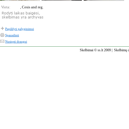
Vieta:
, Cesis and reg.
Papildyti palyginimui
Spausdinti
Nusiųsti draugui
Skelbimai © ss.lt 2009 |
Skelbimų d