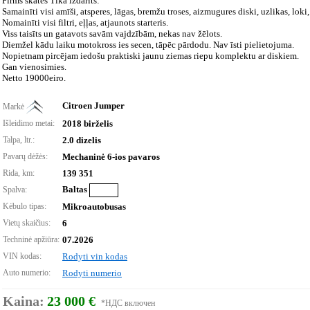
Pirms skates Tika izdarīts:
Samainīti visi amīši, atsperes, lāgas, bremžu troses, aizmugures diski, uzlikas, loki
Nomainīti visi filtri, eļļas, atjaunots starteris.
Viss taisīts un gatavots savām vajdzībām, nekas nav žēlots.
Diemžel kādu laiku motokross ies secen, tāpēc pārdodu. Nav īsti pielietojuma.
Nopietnam pircējam iedošu praktiski jaunu ziemas riepu komplektu ar diskiem.
Gan vienosimies.
Netto 19000eiro.
Citroen Jumper
Markė
Išleidimo metai:
2018 birželis
Talpa, ltr.:
2.0 dizelis
Pavarų dėžės:
Mechaninė 6-ios pavaros
Rida, km:
139 351
Baltas
Spalva:
Kėbulo tipas:
Mikroautobusas
Vietų skaičius:
6
Techninė apžiūra:
07.2026
VIN kodas:
Rodyti vin kodas
Auto numerio:
Rodyti numerio
Kaina:
23 000 €
*НДС включен