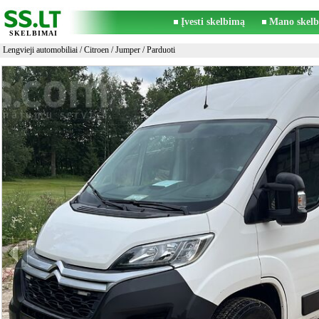
Įvesti skelbimą
Mano skelb
SKELBIMAI
Lengvieji automobiliai
/
Citroen
/
Jumper
/ Parduoti