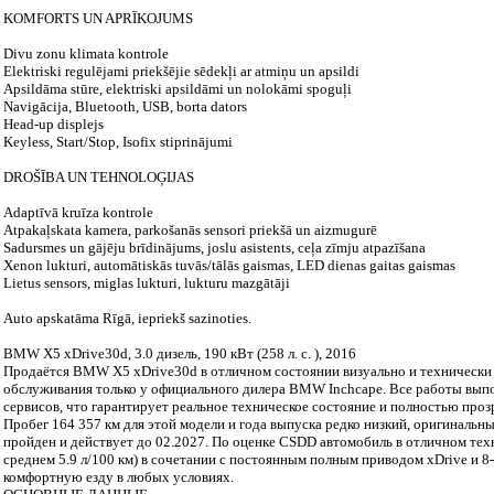
KOMFORTS UN APRĪKOJUMS
Divu zonu klimata kontrole
Elektriski regulējami priekšējie sēdekļi ar atmiņu un apsildi
Apsildāma stūre, elektriski apsildāmi un nolokāmi spoguļi
Navigācija, Bluetooth, USB, borta dators
Head-up displejs
Keyless, Start/Stop, Isofix stiprinājumi
DROŠĪBA UN TEHNOLOĢIJAS
Adaptīvā kruīza kontrole
Atpakaļskata kamera, parkošanās sensori priekšā un aizmugurē
Sadursmes un gājēju brīdinājums, joslu asistents, ceļa zīmju atpazīšana
Xenon lukturi, automātiskās tuvās/tālās gaismas, LED dienas gaitas gaismas
Lietus sensors, miglas lukturi, lukturu mazgātāji
Auto apskatāma Rīgā, iepriekš sazinoties.
BMW X5 xDrive30d, 3.0 дизель, 190 кВт (258 л. с. ), 2016
Продаётся BMW X5 xDrive30d в отличном состоянии визуально и технически
обслуживания только у официального дилера BMW Inchcape. Все работы выпо
сервисов, что гарантирует реальное техническое состояние и полностью про
Пробег 164 357 км для этой модели и года выпуска редко низкий, оригинальн
пройден и действует до 02.2027. По оценке CSDD автомобиль в отличном тех
среднем 5.9 л/100 км) в сочетании с постоянным полным приводом xDrive и 
комфортную езду в любых условиях.