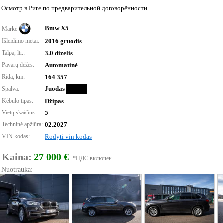
Осмотр в Риге по предварительной договорённости.
Bmw X5
Markė
Išleidimo metai:
2016 gruodis
Talpa, ltr.:
3.0 dizelis
Pavarų dėžės:
Automatinė
Rida, km:
164 357
Juodas
Spalva:
Kėbulo tipas:
Džipas
Vietų skaičius:
5
Techninė apžiūra:
02.2027
VIN kodas:
Rodyti vin kodas
Kaina:
27 000 €
*НДС включен
Nuotrauka: