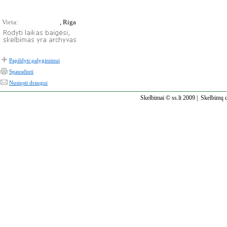
Vieta:
, Riga
Papildyti palyginimui
Spausdinti
Nusiųsti draugui
Skelbimai © ss.lt 2009 |
Skelbimų d