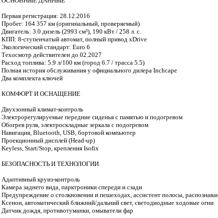
ОСНОВНЫЕ ДАННЫЕ
Первая регистрация: 28.12.2016
Пробег: 164 357 км (оригинальный, проверяемый)
Двигатель: 3.0 дизель (2993 см³), 190 кВт / 258 л. с.
КПП: 8-ступенчатый автомат, полный привод xDrive
Экологический стандарт: Euro 6
Техосмотр действителен до 02.2027
Расход топлива: 5.9 л/100 км (город 6.7 / трасса 5.5)
Полная история обслуживания у официального дилера Inchcape
Два комплекта ключей
КОМФОРТ И ОСНАЩЕНИЕ
Двухзонный климат-контроль
Электрорегулируемые передние сиденья с памятью и подогревом
Обогрев руля, электроскладные зеркала с подогревом
Навигация, Bluetooth, USB, бортовой компьютер
Проекционный дисплей (Head-up)
Keyless, Start/Stop, крепления Isofix
БЕЗОПАСНОСТЬ И ТЕХНОЛОГИИ
Адаптивный круиз-контроль
Камера заднего вида, парктроники спереди и сзади
Предупреждение о столкновении и пешеходах, ассистент полосы, распознаван
Ксенон, автоматический ближний/дальний свет, светодиодные ходовые огни
Датчик дождя, противотуманки, омыватели фар