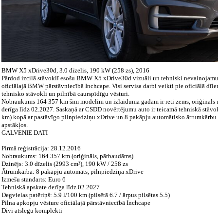
BMW X5 xDrive30d, 3.0 dīzelis, 190 kW (258 zs), 2016
Pārdod izcilā stāvoklī esošu BMW X5 xDrive30d vizuāli un tehniski nevainojamu 
oficiālajā BMW pārstāvniecībā Inchcape. Visi servisa darbi veikti pie oficiālā dīle
tehnisko stāvokli un pilnībā caurspīdīgu vēsturi.
Nobraukums 164 357 km šim modelim un izlaiduma gadam ir reti zems, oriģināls u
derīga līdz 02.2027. Saskaņā ar CSDD novērtējumu auto ir teicamā tehniskā stāvokl
km) kopā ar pastāvīgo pilnpiedziņu xDrive un 8 pakāpju automātisko ātrumkārbu
apstākļos.
GALVENIE DATI
Pirmā reģistrācija: 28.12.2016
Nobraukums: 164 357 km (oriģināls, pārbaudāms)
Dzinējs: 3.0 dīzelis (2993 cm³), 190 kW / 258 zs
Ātrumkārba: 8 pakāpju automāts, pilnpiedziņa xDrive
Izmešu standarts: Euro 6
Tehniskā apskate derīga līdz 02.2027
Degvielas patēriņš: 5.9 l/100 km (pilsētā 6.7 / ārpus pilsētas 5.5)
Pilna apkopju vēsture oficiālajā pārstāvniecībā Inchcape
Divi atslēgu komplekti