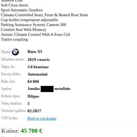
Shadow Line
Soft Close doors
Sport Automatic Gearbox
Climate-Controlled Seats, Front & Heated Rear Seats
Cup holder temperature adjustable
Parking Assistance System, Camera 360
Comfort Seat With Memory
Autom. Climate Control With 4-Zone Ctrl
Trailer coupling
Bmw X5
Markė
Išleidimo metai:
2019 vasaris
Talpa, ltr.:
3.0 benzinas
Pavarų dėžės:
Automatinė
Rida, km:
64 000
Juodas
metalinis
Spalva:
Kėbulo tipas:
Džipas
Vietų skaičius:
5
Techninė apžiūra:
02.2027
VIN kodas:
Rodyti vin kodas
Kaina:
45 700 €