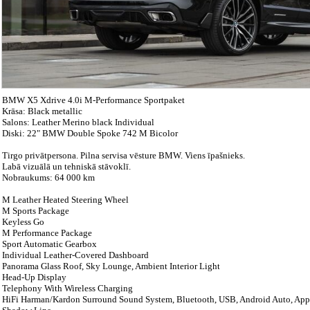
BMW X5 Xdrive 4.0i M-Performance Sportpaket
Krāsa: Black metallic
Salons: Leather Merino black Individual
Diski: 22" BMW Double Spoke 742 M Bicolor
Tirgo privātpersona. Pilna servisa vēsture BMW. Viens īpašnieks.
Labā vizuālā un tehniskā stāvoklī.
Nobraukums: 64 000 km
M Leather Heated Steering Wheel
M Sports Package
Keyless Go
M Performance Package
Sport Automatic Gearbox
Individual Leather-Covered Dashboard
Panorama Glass Roof, Sky Lounge, Ambient Interior Light
Head-Up Display
Telephony With Wireless Charging
HiFi Harman/Kardon Surround Sound System, Bluetooth, USB, Android Auto, App