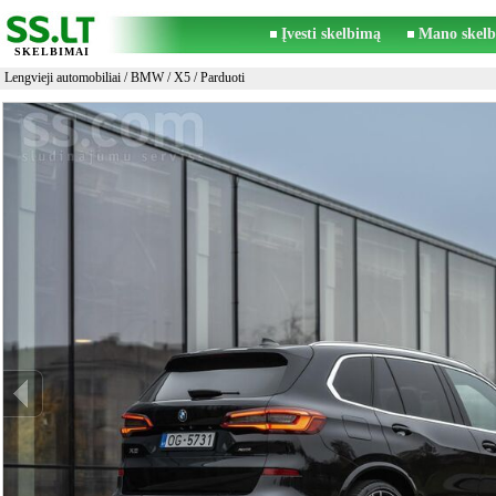
Įvesti skelbimą
Mano skelb
SKELBIMAI
Lengvieji automobiliai
/
BMW
/
X5
/ Parduoti