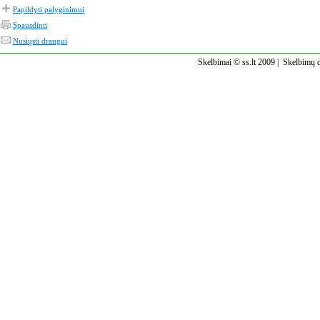
Papildyti palyginimui
Spausdinti
Nusiųsti draugui
Skelbimai © ss.lt 2009 |
Skelbimų d