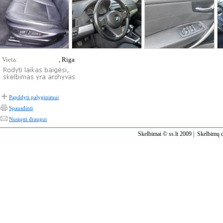
Vieta:
, Riga
Papildyti palyginimui
Spausdinti
Nusiųsti draugui
Skelbimai © ss.lt 2009 |
Skelbimų d