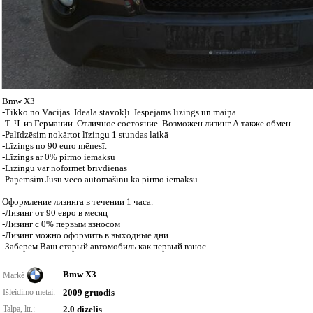
Bmw X3
-Tikko no Vācijas. Ideālā stavokļī. Iespējams līzings un maiņa.
-Т. Ч. из Германии. Отличное состояние. Возможен лизинг А также обмен.
-Palīdzēsim nokārtot līzingu 1 stundas laikā
-Līzings no 90 euro mēnesī.
-Līzings ar 0% pirmo iemaksu
-Līzingu var noformēt brīvdienās
-Paņemsim Jūsu veco automašīnu kā pirmo iemaksu
Оформление лизинга в течении 1 часа.
-Лизинг от 90 евро в месяц
-Лизинг с 0% первым взносом
-Лизинг можно оформить в выходные дни
-Заберем Ваш старый автомобиль как первый взнос
Bmw X3
Markė
Išleidimo metai:
2009 gruodis
Talpa, ltr.:
2.0 dizelis