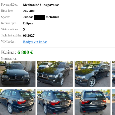
Pavarų dėžės:
Mechaninė 6-ios pavaros
Rida, km:
247 400
Juodas
metalinis
Spalva:
Kėbulo tipas:
Džipas
Vietų skaičius:
5
Techninė apžiūra:
06.2027
VIN kodas:
Rodyti vin kodas
Kaina:
6 800 €
Nuotrauka: