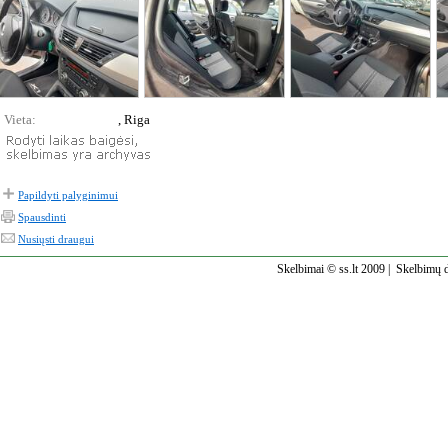
Vieta:
, Riga
Papildyti palyginimui
Spausdinti
Nusiųsti draugui
Skelbimai © ss.lt 2009 |
Skelbimų d