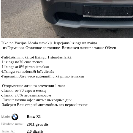
Tiko no Vācijas. Ideālā stavokļī. Iespējams līzings un maiņa.
- из Германии. Отличное состояние. Возможен лизинг а также Обмен
-Palīdzēsim nokārtot līzingu 1 stundas laikā
-Līzings no70 euro mēnesī.
-Līzings ar 0% pirmo iemaksu
-Līzingu var noformēt brīvdienās
-Paņemsim Jūsu veco automašīnu kā pirmo iemaksu
-Оформление лизинга в течении 1 часа.
-Лизинг от 70 евро в месяц
-Лизинг с 0% первым взносом
-Лизинг можно оформить в выходные дни
-Заберем Ваш старый автомобиль как первый взнос
Bmw X1
Markė
Išleidimo metai:
2011 gruodis
Talpa, ltr.:
2.0 dizelis