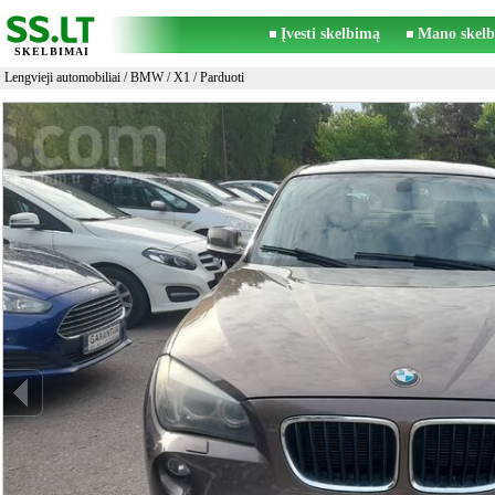
Įvesti skelbimą
Mano skelb
SKELBIMAI
Lengvieji automobiliai
/
BMW
/
X1
/ Parduoti