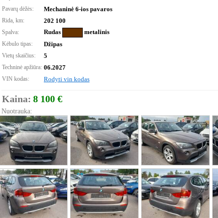
Pavarų dėžės:
Mechaninė 6-ios pavaros
Rida, km:
202 100
Rudas
metalinis
Spalva:
Kėbulo tipas:
Džipas
Vietų skaičius:
5
Techninė apžiūra:
06.2027
VIN kodas:
Rodyti vin kodas
Kaina:
8 100 €
Nuotrauka: