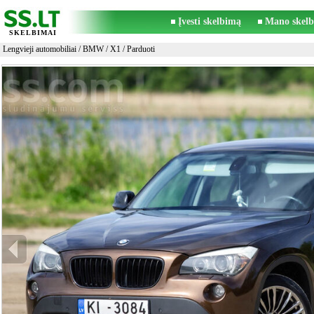
Įvesti skelbimą
Mano skelb
SKELBIMAI
Lengvieji automobiliai
/
BMW
/
X1
/ Parduoti