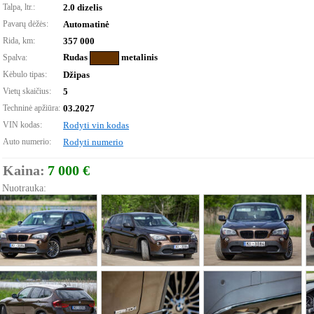
Talpa, ltr.:
2.0 dizelis
Pavarų dėžės:
Automatinė
Rida, km:
357 000
Rudas
metalinis
Spalva:
Kėbulo tipas:
Džipas
Vietų skaičius:
5
Techninė apžiūra:
03.2027
VIN kodas:
Rodyti vin kodas
Auto numerio:
Rodyti numerio
Kaina:
7 000 €
Nuotrauka: