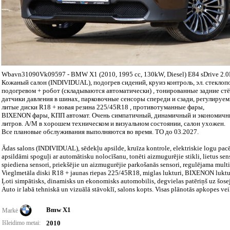
Wbavn31090Vk09597 - BMW X1 (2010, 1995 cc, 130kW, Diesel) E84 sDrive 2.
Кожаный салон (INDIVIDUAL), подогрев сидений, круиз контроль, эл. стеклопод
подогревом + робот (складываются автоматически) , тонированные задние стёк
датчики давления в шинах, парковочные сенсоры спереди и сзади, регулируем
литые диски R18 + новая резина 225/45R18 , противотуманные фары,
BIXENON фары, КПП автомат. Очень симпатичный, динамичный и экономичный 
литров. А/М в хорошем техническом и визуальном состоянии, салон ухожен.
Все плановые обслуживания выполняются во время. ТО до 03.2027.
Ādas salons (INDIVIDUAL), sēdekļu apsilde, kruīza kontrole, elektriskie logu pacēl
apsildāmi spoguļi ar automātisku nolocīšanu, tonēti aizmugurējie stikli, lietus sen
spiediena sensori, priekšējie un aizmugurējie parkošanās sensori, regulējama multi
Vieglmetāla diski R18 + jaunas riepas 225/45R18, miglas lukturi, BIXENON luktu
Ļoti simpātisks, dinamisks un ekonomisks automobilis, degvielas patēriņš uz šose
Auto ir labā tehniskā un vizuālā stāvoklī, salons kopts. Visas plānotās apkopes vei
Bmw X1
Markė
Išleidimo metai:
2010