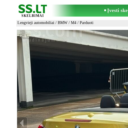
Įvesti sk
SKELBIMAI
Lengvieji automobiliai
/
BMW
/
M4
/ Parduoti