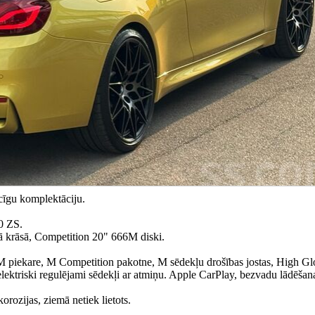
cīgu komplektāciju.
0 ZS.
ā krāsā, Competition 20" 666M diski.
M piekare, M Competition pakotne, M sēdekļu drošības jostas, High G
lektriski regulējami sēdekļi ar atmiņu. Apple CarPlay, bezvadu lādēšan
ozijas, ziemā netiek lietots.