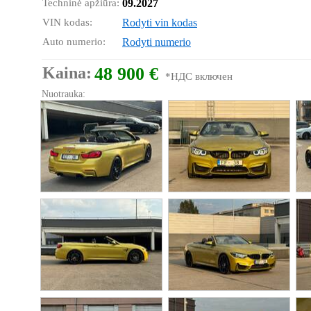
Techninė apžiūra:
09.2027
VIN kodas:
Rodyti vin kodas
Auto numerio:
Rodyti numerio
Kaina:
48 900 €
*НДС включен
Nuotrauka: