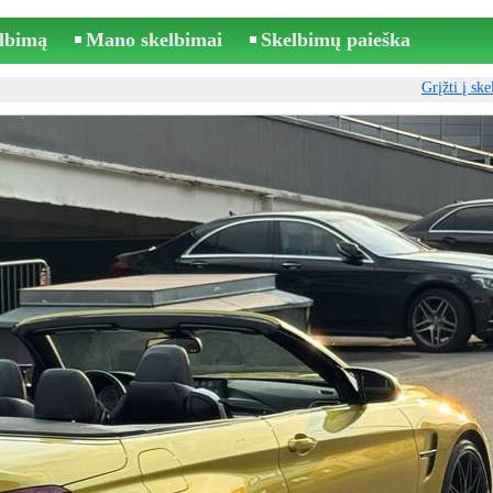
elbimą
Mano skelbimai
Skelbimų paieška
Grįžti į sk