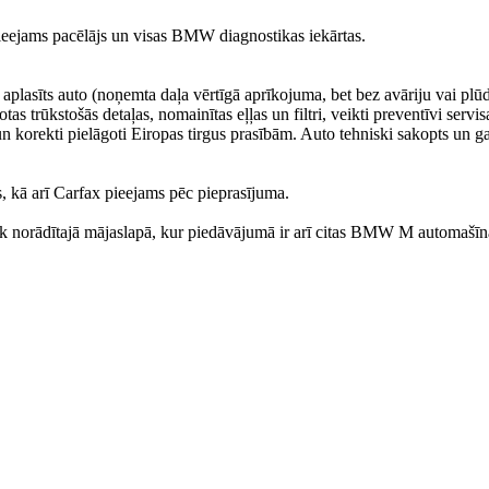
eejams pacēlājs un visas BMW diagnostikas iekārtas.
aplasīts auto (noņemta daļa vērtīgā aprīkojuma, bet bez avāriju vai plū
 trūkstošās detaļas, nomainītas eļļas un filtri, veikti preventīvi servis
n korekti pielāgoti Eiropas tirgus prasībām. Auto tehniski sakopts un g
ts, kā arī Carfax pieejams pēc pieprasījuma.
āk norādītajā mājaslapā, kur piedāvājumā ir arī citas BMW M automašīn