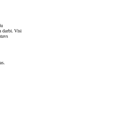
du
a darbi. Visi
atavs
as.