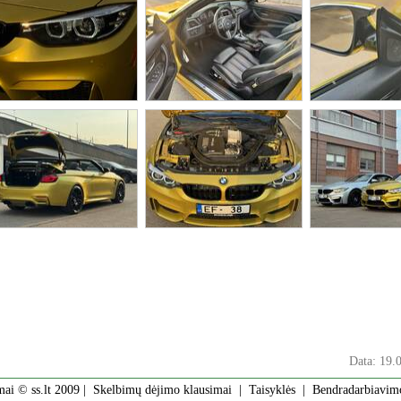
Data: 19.
mai © ss.lt 2009 |
Skelbimų dėjimo klausimai
|
Taisyklės
|
Bendradarbiavim