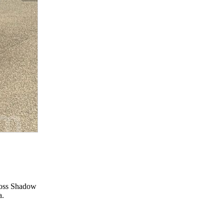
loss Shadow
a.