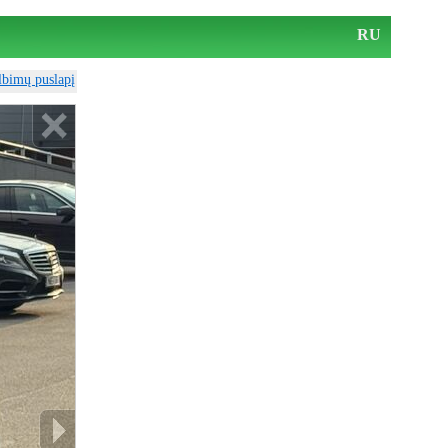
RU
elbimų puslapį