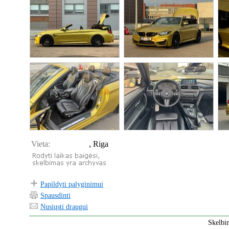
Vieta:
, Riga
Papildyti palyginimui
Spausdinti
Nusiųsti draugui
Skelbi