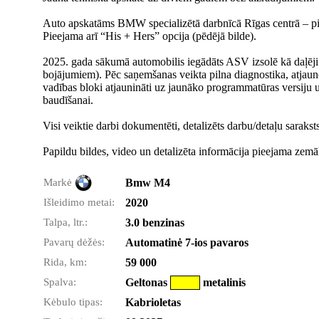
Auto apskatāms BMW specializētā darbnīcā Rīgas centrā – pi
Pieejama arī “His + Hers” opcija (pēdējā bilde).
2025. gada sākumā automobilis iegādāts ASV izsolē kā daļēji 
bojājumiem). Pēc saņemšanas veikta pilna diagnostika, atjaunotas
vadības bloki atjaunināti uz jaunāko programmatūras versiju u
baudīšanai.
Visi veiktie darbi dokumentēti, detalizēts darbu/detaļu saraks
Papildu bildes, video un detalizēta informācija pieejama zem
Markė
Bmw M4
Išleidimo metai:
2020
Talpa, ltr.:
3.0 benzinas
Pavarų dėžės:
Automatinė 7-ios pavaros
Rida, km:
59 000
Spalva:
Geltonas
metalinis
Kėbulo tipas:
Kabrioletas