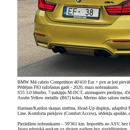
BMW M4 cabrio Competition 40'410 Eur + pvn ar ļoti pievil
Pēdējais F83 ražošanas gads - 2020, mazs nobraukums.
S55 3.0 biturbo, 7-pakāpju M-DCT, aizmugures piedziņa, 45
Austin Yellow metallic (B67) krāsa, Merino ādas salons meln
Harman/Kardon skaņas sistēma, Head-Up displejs, adaptīvā 
Line. Komforta piekļuve (Comfort Access), sēdekļu apsilde, e
Pierādāms nobraukums – 59'361 km. Importēts no ASV, bez kor
Jauna tehniskā apskate uz diviem gadiem bez aizrādījumiem.