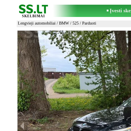
Įvesti sk
SKELBIMAI
Lengvieji automobiliai
/
BMW
/
525
/ Parduoti