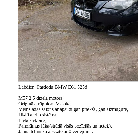
Labdien. Pārdodu BMW E61 525d
M57 2.5 dīzeļa motors,
Oriģināla rūpnīcas M-paka,
Melns ādas salons ar apsildi gan priekšā, gan aizmugurē,
Hi-Fi audio sistēma,
Lielais ekrāns,
Panorāmas lūka(strādā visās pozīcijās un netek),
Jauna tehniskā apskate ar 0 vērtējumu.