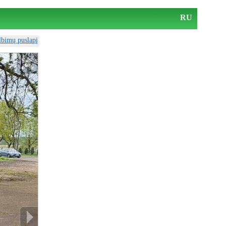
RU
elbimų puslapį