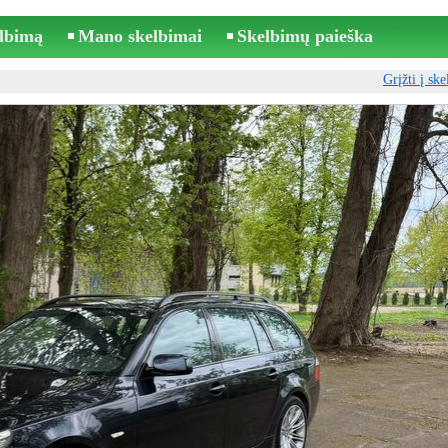
elbimą
Mano skelbimai
Skelbimų paieška
Grįžti į sk