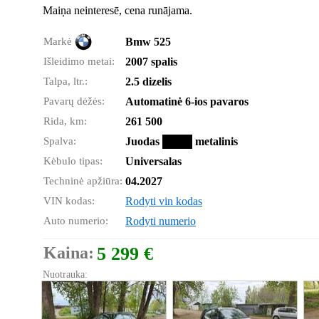
Maiņa neinteresē, cena runājama.
Markė
Bmw 525
Išleidimo metai:
2007 spalis
Talpa, ltr.:
2.5 dizelis
Pavarų dėžės:
Automatinė 6-ios pavaros
Rida, km:
261 500
Spalva:
Juodas
metalinis
Kėbulo tipas:
Universalas
Techninė apžiūra:
04.2027
VIN kodas:
Rodyti vin kodas
Auto numerio:
Rodyti numerio
Kaina:
5 299 €
Nuotrauka: