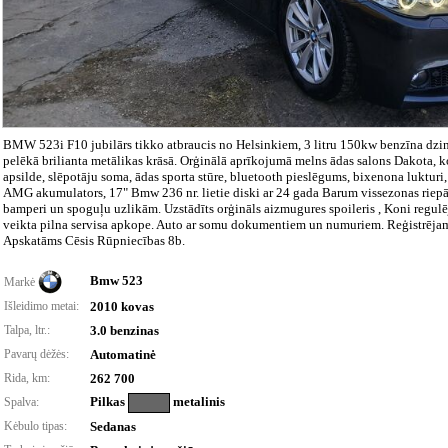
BMW 523i F10 jubilārs tikko atbraucis no Helsinkiem, 3 litru 150kw benzīna dzin
pelēkā brilianta metālikas krāsā. Orģinālā aprīkojumā melns ādas salons Dakota, k
apsilde, slēpotāju soma, ādas sporta stūre, bluetooth pieslēgums, bixenona lukturi
AMG akumulators, 17" Bmw 236 nr. lietie diski ar 24 gada Barum vissezonas riepā
bamperi un spoguļu uzlikām. Uzstādīts orģināls aizmugures spoileris , Koni regulē
veikta pilna servisa apkope. Auto ar somu dokumentiem un numuriem. Reģistrējam
Apskatāms Cēsis Rūpniecības 8b.
Bmw 523
Markė
Išleidimo metai:
2010 kovas
Talpa, ltr.:
3.0 benzinas
Pavarų dėžės:
Automatinė
Rida, km:
262 700
Pilkas
metalinis
Spalva:
Kėbulo tipas:
Sedanas