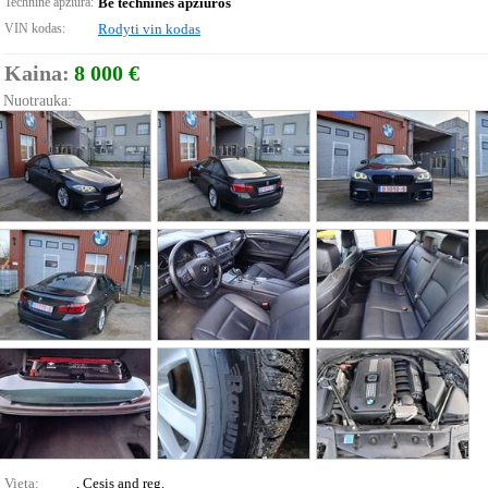
Techninė apžiūra:
Be techninės apžiūros
VIN kodas:
Rodyti vin kodas
Kaina:
8 000 €
Nuotrauka:
Vieta:
, Cesis and reg.