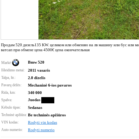
Продам 520 дизель135 KW. целиком или обменяю на лв машину или бус или ми
ватсап при обмене цена 4500€ цена окончательная
Bmw 520
Markė
Išleidimo metai:
2011 vasaris
Talpa, ltr.:
2.0 dizelis
Pavarų dėžės:
Mechaninė 6-ios pavaros
Rida, km:
340 000
Juodas
Spalva:
Kėbulo tipas:
Sedanas
Techninė apžiūra:
Be techninės apžiūros
VIN kodas:
Rodyti vin kodas
Auto numerio:
Rodyti numerio