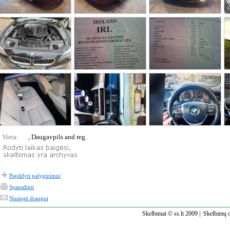
Vieta:
, Daugavpils and reg.
Papildyti palyginimui
Spausdinti
Nusiųsti draugui
Skelbimai © ss.lt 2009 |
Skelbimų d