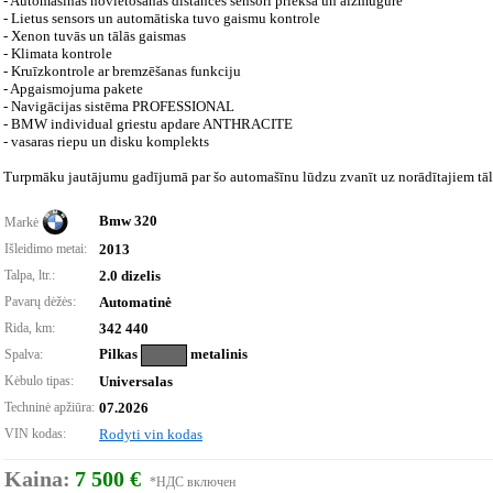
- Automašīnas novietošanas distances sensori priekšā un aizmugurē
- Lietus sensors un automātiska tuvo gaismu kontrole
- Xenon tuvās un tālās gaismas
- Klimata kontrole
- Kruīzkontrole ar bremzēšanas funkciju
- Apgaismojuma pakete
- Navigācijas sistēma PROFESSIONAL
- BMW individual griestu apdare ANTHRACITE
- vasaras riepu un disku komplekts
Turpmāku jautājumu gadījumā par šo automašīnu lūdzu zvanīt uz norādītajiem tā
Bmw 320
Markė
Išleidimo metai:
2013
Talpa, ltr.:
2.0 dizelis
Pavarų dėžės:
Automatinė
Rida, km:
342 440
Pilkas
metalinis
Spalva:
Kėbulo tipas:
Universalas
Techninė apžiūra:
07.2026
VIN kodas:
Rodyti vin kodas
Kaina:
7 500 €
*НДС включен