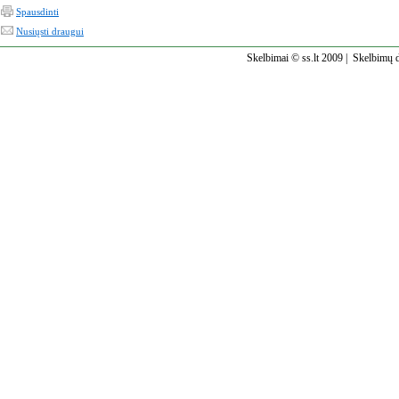
Spausdinti
Nusiųsti draugui
Skelbimai © ss.lt 2009 |
Skelbimų d