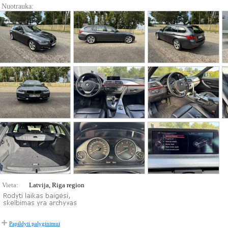
Nuotrauka:
Vieta:
Latvija, Riga region
Papildyti palyginimui