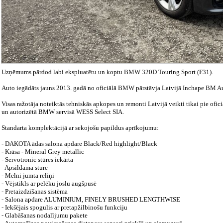
Uzņēmums pārdod labi ekspluatētu un koptu BMW 320D Touring Sport (F31).
Auto iegādāts jauns 2013. gadā no oficiālā BMW pārstāvja Latvijā Inchape BM A
Visas ražotāja noteiktās tehniskās apkopes un remonti Latvijā veikti tikai pie o
un autorizētā BMW servisā WESS Select SIA.
Standarta komplektācijā ar sekojošu papildus aprīkojumu:
- DAKOTA ādas salona apdare Black/Red highlight/Black
- Krāsa - Mineral Grey metallic
- Servotronic stūres iekārta
- Apsildāma stūre
- Melni jumta reliņi
- Vējstikls ar pelēku joslu augšpusē
- Pretaizdzīšanas sistēma
- Salona apdare ALUMINIUM, FINELY BRUSHED LENGTHWISE
- Iekšējais spogulis ar pretapžilbinošu funkciju
- Glabāšanas nodalījumu pakete